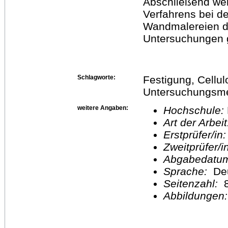
Abschließend wer
Verfahrens bei d
Wandmalereien di
Untersuchungen 
Schlagworte:
Festigung, Cellul
Untersuchungsm
weitere Angaben:
Hochschule:
Art der Arbei
Erstprüfer/in
Zweitprüfer/
Abgabedatu
Sprache:
De
Seitenzahl:
Abbildungen