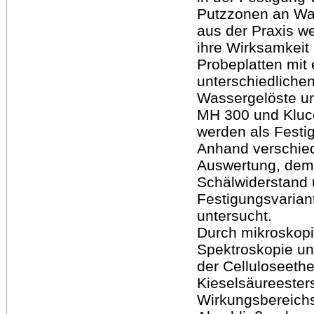
Putzzonen an Wan
aus der Praxis we
ihre Wirksamkeit 
Probeplatten mit
unterschiedliche
Wassergelöste un
MH 300 und Kluce
werden als Festi
Anhand verschied
Auswertung, dem 
Schälwiderstand 
Festigungsvarian
untersucht.
Durch mikroskopi
Spektroskopie un
der Celluloseethe
Kieselsäureester
Wirkungsbereich