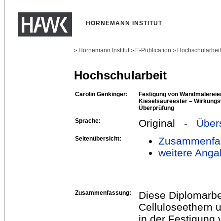
HORNEMANN INSTITUT
Hornemann Institut
E-Publication
Hochschularbei
>
>
>
Hochschularbeit
Carolin Genkinger:
Festigung von Wandmalereien
Kieselsäureester – Wirkungs
Überprüfung
Sprache:
Original -
Über
Seitenübersicht:
Zusammenfa
weitere Anga
Zusammenfassung:
Diese Diplomarbei
Celluloseethern u
in der Festigung