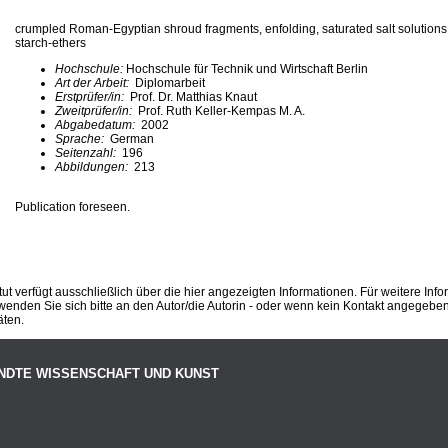
crumpled Roman-Egyptian shroud fragments, enfolding, saturated salt solutions,
starch-ethers
Hochschule:
Hochschule für Technik und Wirtschaft Berlin
Art der Arbeit:
Diplomarbeit
Erstprüfer/in:
Prof. Dr. Matthias Knaut
Zweitprüfer/in:
Prof. Ruth Keller-Kempas M. A.
Abgabedatum:
2002
Sprache:
German
Seitenzahl:
196
Abbildungen:
213
Publication foreseen.
ut verfügt ausschließlich über die hier angezeigten Informationen. Für weitere Inf
enden Sie sich bitte an den Autor/die Autorin - oder wenn kein Kontakt angegeben i
äten.
NDTE WISSENSCHAFT UND KUNST