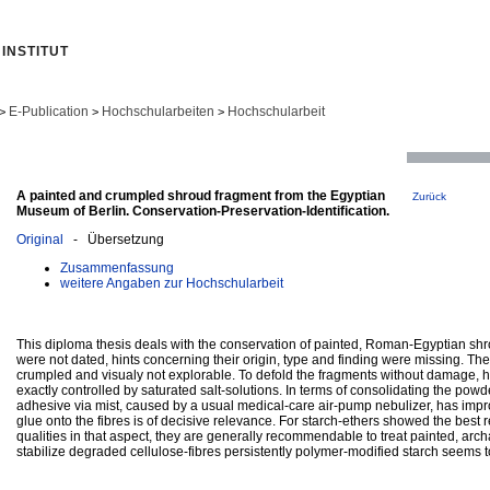
INSTITUT
E-Publication
Hochschularbeiten
Hochschularbeit
>
>
>
A painted and crumpled shroud fragment from the Egyptian
Zurück
Museum of Berlin. Conservation-Preservation-Identification.
Original
- Übersetzung
Zusammenfassung
weitere Angaben zur Hochschularbeit
This diploma thesis deals with the conservation of painted, Roman-Egyptian sh
were not dated, hints concerning their origin, type and finding were missing. The t
crumpled and visualy not explorable. To defold the fragments without damage, 
exactly controlled by saturated salt-solutions. In terms of consolidating the powde
adhesive via mist, caused by a usual medical-care air-pump nebulizer, has impr
glue onto the fibres is of decisive relevance. For starch-ethers showed the best r
qualities in that aspect, they are generally recommendable to treat painted, archa
stabilize degraded cellulose-fibres persistently polymer-modified starch seems t