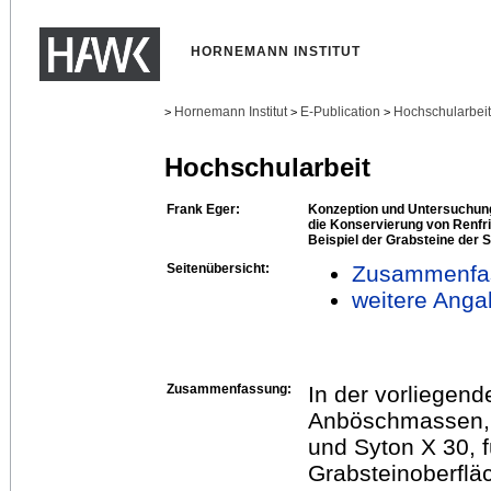
HORNEMANN INSTITUT
Hornemann Institut
E-Publication
Hochschularbei
>
>
>
Hochschularbeit
Frank Eger:
Konzeption und Untersuchun
die Konservierung von Renfr
Beispiel der Grabsteine der S
Seitenübersicht:
Zusammenfa
weitere Anga
Zusammenfassung:
In der vorliegen
Anböschmassen, 
und Syton X 30, 
Grabsteinoberflä