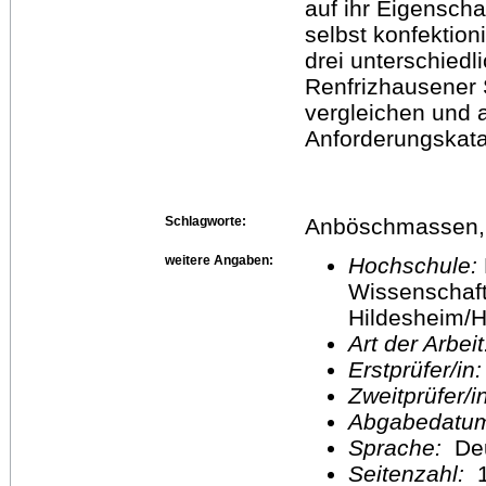
auf ihr Eigenschaf
selbst konfektio
drei unterschiedl
Renfrizhausener 
vergleichen und 
Anforderungskata
Schlagworte:
Anböschmassen, 
weitere Angaben:
Hochschule:
Wissenschaft
Hildesheim/H
Art der Arbei
Erstprüfer/in
Zweitprüfer/
Abgabedatu
Sprache:
De
Seitenzahl:
1