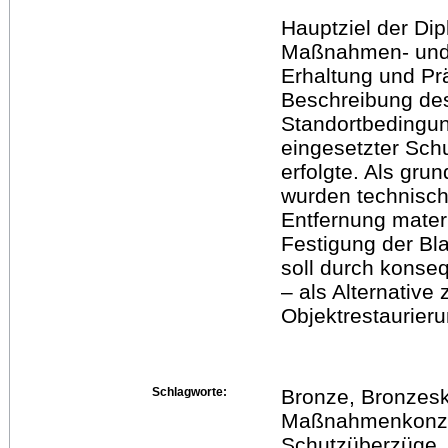
Hauptziel der Dip
Maßnahmen- und 
Erhaltung und Pr
Beschreibung de
Standortbedingun
eingesetzter Sch
erfolgte. Als gr
wurden technisch
Entfernung mater
Festigung der Bl
soll durch konse
– als Alternativ
Objektrestaurier
Schlagworte:
Bronze, Bronzesk
Maßnahmenkonzep
Schutzüberzüge,