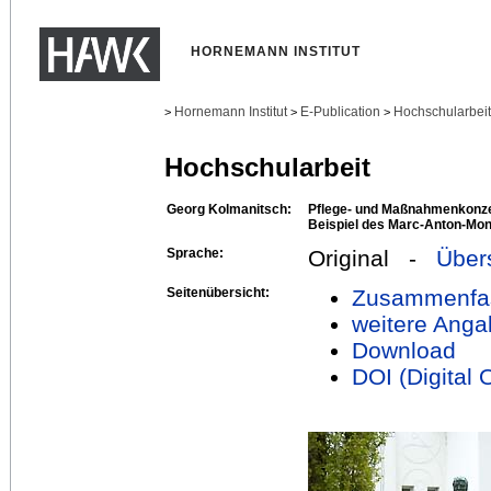
HORNEMANN INSTITUT
Hornemann Institut
E-Publication
Hochschularbei
>
>
>
Hochschularbeit
Georg Kolmanitsch:
Pflege- und Maßnahmenkonze
Beispiel des Marc-Anton-Mo
Sprache:
Original -
Über
Seitenübersicht:
Zusammenfa
weitere Anga
Download
DOI (Digital O