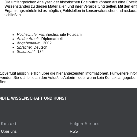
Die umfangreichen Analysen der historischen Edelputze können als eine Erwei
Wissenstandes zu diesen Materialien und ihrer Verarbeitung gelten. Mit den ent
Ergänzungsmörteln ist es möglich, Fehlstellen in konservatorischer und restaura
schließen.
Hochschule:
Fachhochschule Potsdam
Art der Arbeit:
Diplomarbeit
Abgabedatum:
2002
Sprache:
Deutsch
Seitenzahl:
184
ut verfügt ausschließlich über die hier angezeigten Informationen. Für weitere Inf
enden Sie sich bitte an den Autor/die Autorin - oder wenn kein Kontakt angegeben i
äten.
NDTE WISSENSCHAFT UND KUNST
Kontakt
Folgen Sie uns
Über uns
RSS