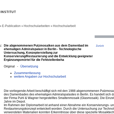
INSTITUT
E-Publication
Hochschularbeiten
Hochschularbeit
>
>
>
:
Die abgenommenen Putzmosaiken aus dem Damenbad im
Zurück
ehemaligen Admiralspalast in Berlin - Technologische
Untersuchung, Konzepterstellung zur
Konservierung/Restaurierung und die Entwicklung geeigneter
Ergänzungsmörtel für die Fehlstellenbeha
Original -
Übersetzung
Zusammenfassung
weitere Angaben zur Hochschularbeit
Die vorliegende Arbeit beschäftigt sich mit den 1988 abgenommenen Putzmosa
des Damenbades des ehemaligen Admiralspalastes in Berlin. Es handelt sich d
der Firma Puhl & Wagner hergestelltes Smaltenmosaik (Glasmosaik). Die Einze
Jahre im Depot.
Im Rahmen der Diplomarbeit ist anhand einer Abnahme ein Konservierungs- u
Restaurierungskonzept entwickelt worden. Durch die Untersuchung zur Techno
verwendeten Materialien konnten Erkenntnisse über diese spezielle Mosaikte