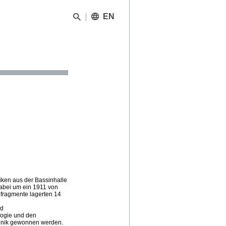
EN
iken aus der Bassinhalle
abei um ein 1911 von
lfragmente lagerten 14
nd
logie und den
chnik gewonnen werden.