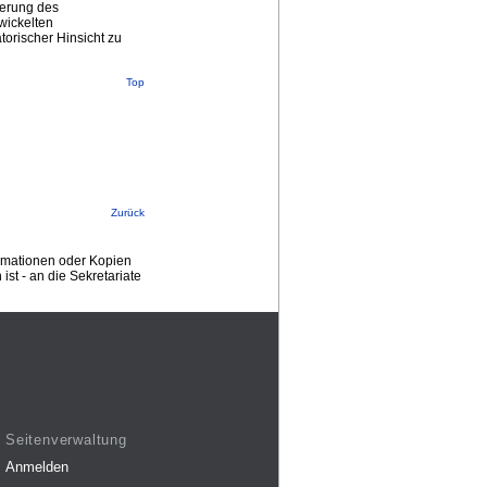
terung des
wickelten
torischer Hinsicht zu
Top
Zurück
ormationen oder Kopien
st - an die Sekretariate
Seitenverwaltung
Anmelden