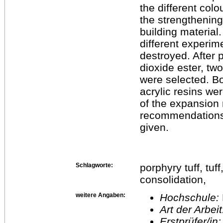
the different colo
the strengthening
building material
different experime
destroyed. After p
dioxide ester, tw
were selected. Bo
acrylic resins we
of the expansion m
recommendations f
given.
Schlagworte:
porphyry tuff, tuf
consolidation,
weitere Angaben:
Hochschule:
Art der Arbei
Erstprüfer/in