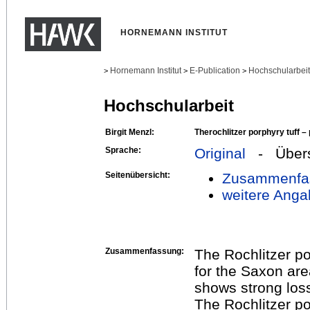
HORNEMANN INSTITUT
Hornemann Institut
E-Publication
Hochschularbei
>
>
>
Hochschularbeit
Birgit Menzl:
Therochlitzer porphyry tuff – 
Sprache:
Original
- Übers
Seitenübersicht:
Zusammenfa
weitere Anga
Zusammenfassung:
The Rochlitzer po
for the Saxon ar
shows strong loss
The Rochlitzer por