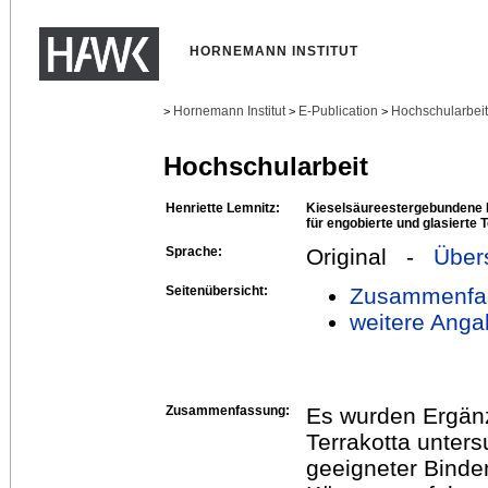
HORNEMANN INSTITUT
Hornemann Institut
E-Publication
Hochschularbei
>
>
>
Hochschularbeit
Henriette Lemnitz:
Kieselsäureestergebundene E
für engobierte und glasierte 
Sprache:
Original -
Über
Seitenübersicht:
Zusammenfa
weitere Anga
Zusammenfassung:
Es wurden Ergänz
Terrakotta unter
geeigneter Binde