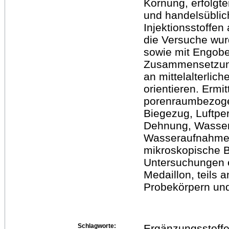
Körnung, erfolgte
und handelsüblic
Injektionsstoffen
die Versuche wur
sowie mit Engobe 
Zusammensetzung
an mittelalterlic
orientieren. Ermi
porenraumbezoge
Biegezug, Luftpe
Dehnung, Wasse
Wasseraufnahmeko
mikroskopische 
Untersuchungen er
Medaillon, teils 
Probekörpern und
Schlagworte:
Ergänzungsstoffe,