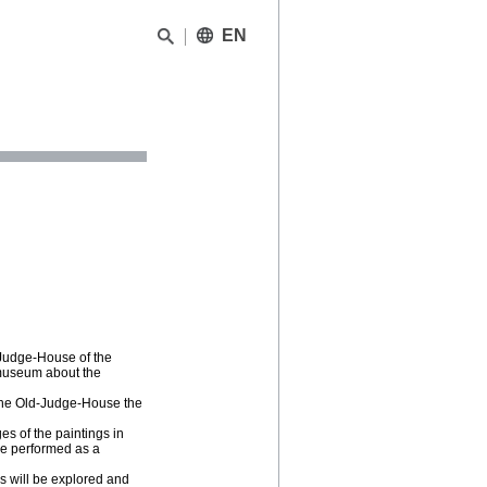
EN
d Judge-House of the
a museum about the
f the Old-Judge-House the
s of the paintings in
be performed as a
gs will be explored and