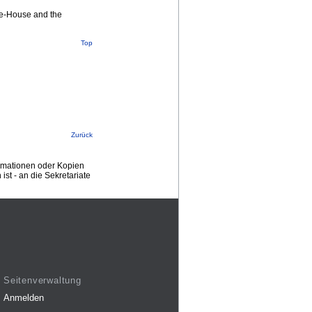
dge-House and the
Top
Zurück
ormationen oder Kopien
st - an die Sekretariate
Seitenverwaltung
Anmelden