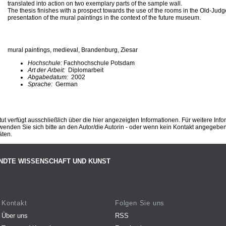
translated into action on two exemplary parts of the sample wall.
The thesis finishes with a prospect towards the use of the rooms in the Old-Ju
presentation of the mural paintings in the context of the future museum.
mural paintings, medieval, Brandenburg, Ziesar
Hochschule:
Fachhochschule Potsdam
Art der Arbeit:
Diplomarbeit
Abgabedatum:
2002
Sprache:
German
ut verfügt ausschließlich über die hier angezeigten Informationen. Für weitere Inf
enden Sie sich bitte an den Autor/die Autorin - oder wenn kein Kontakt angegeben i
äten.
NDTE WISSENSCHAFT UND KUNST
Kontakt
Folgen Sie uns
Über uns
RSS