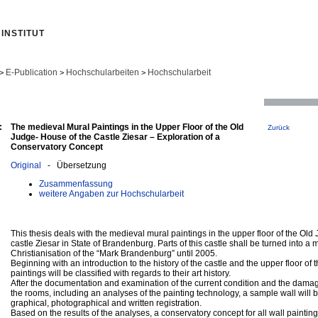
INSTITUT
E-Publication
Hochschularbeiten
Hochschularbeit
>
>
>
:
The medieval Mural Paintings in the Upper Floor of the Old
Zurück
Judge- House of the Castle Ziesar – Exploration of a
Conservatory Concept
Original
- Übersetzung
Zusammenfassung
weitere Angaben zur Hochschularbeit
This thesis deals with the medieval mural paintings in the upper floor of the Ol
castle Ziesar in State of Brandenburg. Parts of this castle shall be turned into 
Christianisation of the “Mark Brandenburg” until 2005.
Beginning with an introduction to the history of the castle and the upper floor o
paintings will be classified with regards to their art history.
After the documentation and examination of the current condition and the damage
the rooms, including an analyses of the painting technology, a sample wall will 
graphical, photographical and written registration.
Based on the results of the analyses, a conservatory concept for all wall paintin