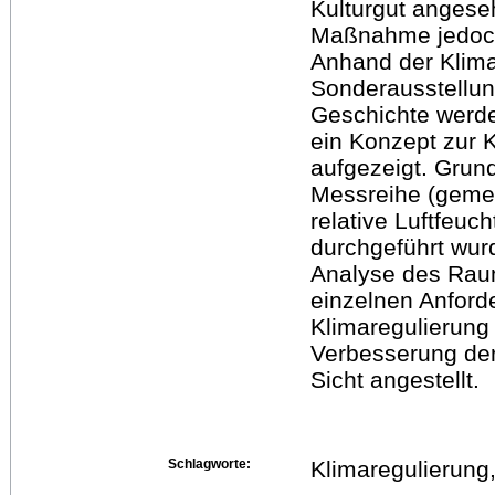
Kulturgut angese
Maßnahme jedoch 
Anhand der Klima
Sonderausstellu
Geschichte werde
ein Konzept zur K
aufgezeigt. Grund
Messreihe (gemes
relative Luftfeuc
durchgeführt wur
Analyse des Rau
einzelnen Anford
Klimaregulierung
Verbesserung der 
Sicht angestellt.
Schlagworte:
Klimaregulierung