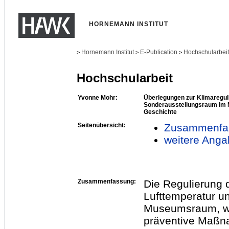
HORNEMANN INSTITUT
Hornemann Institut
E-Publication
Hochschularbei
>
>
>
Hochschularbeit
Yvonne Mohr:
Überlegungen zur Klimaregul
Sonderausstellungsraum im
Geschichte
Seitenübersicht:
Zusammenfa
weitere Anga
Zusammenfassung:
Die Regulierung 
Lufttemperatur un
Museumsraum, wir
präventive Maßna