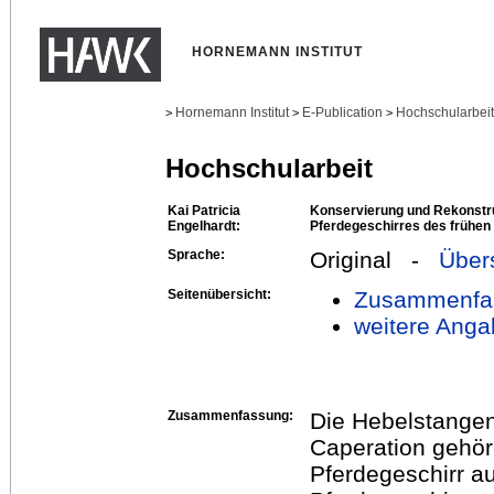
HORNEMANN INSTITUT
Hornemann Institut
E-Publication
Hochschularbei
>
>
>
Hochschularbeit
Kai Patricia
Konservierung und Rekonstr
Engelhardt:
Pferdegeschirres des frühen
Sprache:
Original -
Über
Seitenübersicht:
Zusammenfa
weitere Anga
Zusammenfassung:
Die Hebelstangen
Caperation gehör
Pferdegeschirr a