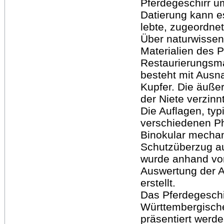
Pferdegeschirr u
Datierung kann e
lebte, zugeordne
Über naturwissen
Materialien des Pf
Restaurierungsma
besteht mit Ausna
Kupfer. Die äuße
der Niete verzinn
Die Auflagen, typ
verschiedenen P
Binokular mechani
Schutzüberzug au
wurde anhand von
Auswertung der 
erstellt.
Das Pferdegeschi
Württembergisch
präsentiert werde