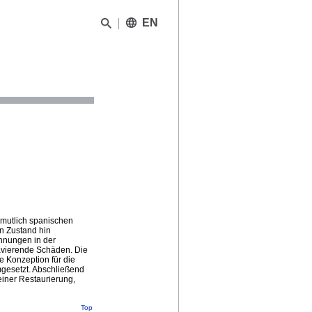
EN
rmutlich spanischen
en Zustand hin
ennungen in der
avierende Schäden. Die
 Konzeption für die
umgesetzt. Abschließend
iner Restaurierung,
Top