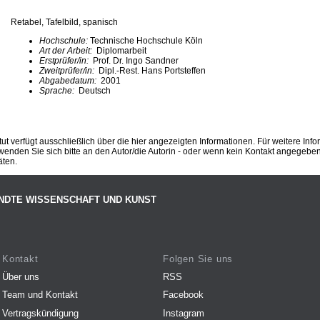
Retabel, Tafelbild, spanisch
Hochschule:
Technische Hochschule Köln
Art der Arbeit:
Diplomarbeit
Erstprüfer/in:
Prof. Dr. Ingo Sandner
Zweitprüfer/in:
Dipl.-Rest. Hans Portsteffen
Abgabedatum:
2001
Sprache:
Deutsch
ut verfügt ausschließlich über die hier angezeigten Informationen. Für weitere Inf
enden Sie sich bitte an den Autor/die Autorin - oder wenn kein Kontakt angegeben i
äten.
NDTE WISSENSCHAFT UND KUNST
Kontakt
Folgen Sie uns
Über uns
RSS
Team und Kontakt
Facebook
Vertragskündigung
Instagram