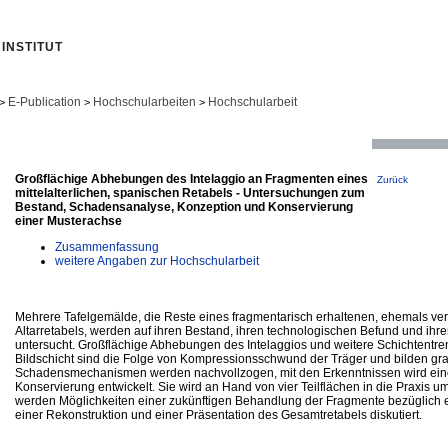
INSTITUT
E-Publication
Hochschularbeiten
Hochschularbeit
>
>
>
Großflächige Abhebungen des Intelaggio an Fragmenten eines
Zurück
mittelalterlichen, spanischen Retabels - Untersuchungen zum
Bestand, Schadensanalyse, Konzeption und Konservierung
einer Musterachse
Zusammenfassung
weitere Angaben zur Hochschularbeit
Mehrere Tafelgemälde, die Reste eines fragmentarisch erhaltenen, ehemals ve
Altarretabels, werden auf ihren Bestand, ihren technologischen Befund und ihr
untersucht. Großflächige Abhebungen des Intelaggios und weitere Schichtentr
Bildschicht sind die Folge von Kompressionsschwund der Träger und bilden gr
Schadensmechanismen werden nachvollzogen, mit den Erkenntnissen wird eine
Konservierung entwickelt. Sie wird an Hand von vier Teilflächen in die Praxis 
werden Möglichkeiten einer zukünftigen Behandlung der Fragmente bezüglich e
einer Rekonstruktion und einer Präsentation des Gesamtretabels diskutiert.