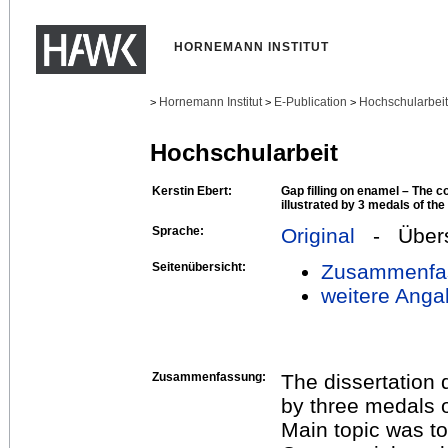
HORNEMANN INSTITUT
Hornemann Institut
E-Publication
Hochschularbei
>
>
>
Hochschularbeit
Kerstin Ebert:
Gap filling on enamel – The c
illustrated by 3 medals of t
Sprache:
Original
- Übers
Seitenübersicht:
Zusammenfa
weitere Anga
Zusammenfassung:
The dissertation 
by three medals 
Main topic was to 