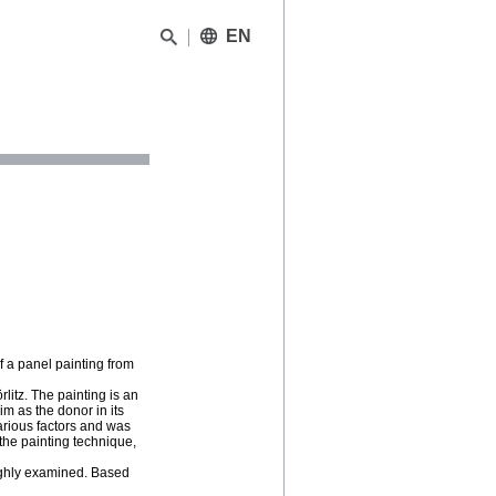
EN
f a panel painting from
rlitz. The painting is an
m as the donor in its
arious factors and was
, the painting technique,
oughly examined. Based