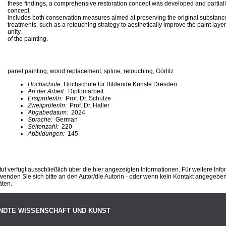
these findings, a comprehensive restoration concept was developed and partiall
concept
includes both conservation measures aimed at preserving the original substance,
treatments, such as a retouching strategy to aesthetically improve the paint layer
unity
of the painting.
panel painting, wood replacement, spline, retouching, Görlitz
Hochschule:
Hochschule für Bildende Künste Dresden
Art der Arbeit:
Diplomarbeit
Erstprüfer/in:
Prof. Dr. Schulze
Zweitprüfer/in:
Prof. Dr. Haller
Abgabedatum:
2024
Sprache:
German
Seitenzahl:
220
Abbildungen:
145
ut verfügt ausschließlich über die hier angezeigten Informationen. Für weitere Inf
enden Sie sich bitte an den Autor/die Autorin - oder wenn kein Kontakt angegeben i
äten.
NDTE WISSENSCHAFT UND KUNST