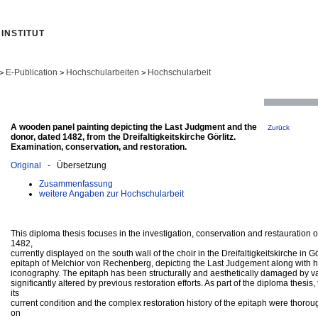
INSTITUT
E-Publication
Hochschularbeiten
Hochschularbeit
>
>
>
A wooden panel painting depicting the Last Judgment and the
Zurück
donor, dated 1482, from the Dreifaltigkeitskirche Görlitz.
Examination, conservation, and restoration.
Original
- Übersetzung
Zusammenfassung
weitere Angaben zur Hochschularbeit
This diploma thesis focuses in the investigation, conservation and restauration o
1482,
currently displayed on the south wall of the choir in the Dreifaltigkeitskirche in Gö
epitaph of Melchior von Rechenberg, depicting the Last Judgement along with hi
iconography. The epitaph has been structurally and aesthetically damaged by v
significantly altered by previous restoration efforts. As part of the diploma thesis
its
current condition and the complex restoration history of the epitaph were thor
on