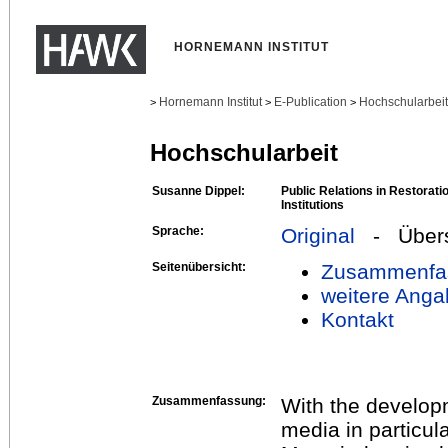
HORNEMANN INSTITUT
Hornemann Institut
E-Publication
Hochschularbei
>
>
>
Hochschularbeit
Susanne Dippel:
Public Relations in Restorat
Institutions
Sprache:
Original
- Übers
Seitenübersicht:
Zusammenfa
weitere Anga
Kontakt
Zusammenfassung:
With the developm
media in particul