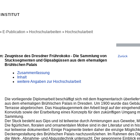
INSTITUT
E-Publication
Hochschularbeiten
Hochschularbeit
>
>
>
n:
Zeugnisse des Dresdner Frührokoko - Die Sammlung von
Zurück
Stucksegmenten und Gipsabgüssen aus dem ehemaligen
Brühlschen Palais
Zusammenfassung
Inhalt
weitere Angaben zur Hochschularbeit
Die vorliegende Diplomarbeit beschäftigt sich mit dem fragmentarisch überliefer
aus dem ehemaligen Brühlschen Palais in Dresden. Um 1900 wurde das Gebäu
Terrasse abgebrochen. Das Hauptaugenmerk der Arbeit liegt auf der eingehen
Konvoluts sowie der Erarbeitung eines Konzepts für den zukünftigen Umgang m
Sammlung.
Der Stuck besteht aus Gips und ist teilweise durch Armierungen aus Gewebe, Met
Die figürlichen, floralen und ornamentalen Motive sind in der Literatur und in hi
nur teilweise dokumentiert. Einige Fragmente bieten daher die einzige Möglichk
Deckengestaltung des Brühlschen Palais nachzuvollziehen. Im Rahmen des Di
die Werk-, Abnahme- und Abgusstechnik untersucht. Der gewonnene Einblick er