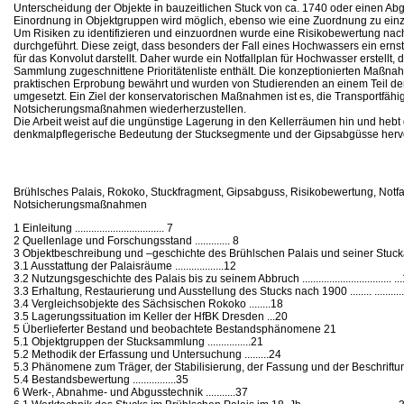
Unterscheidung der Objekte in bauzeitlichen Stuck von ca. 1740 oder einen Ab
Einordnung in Objektgruppen wird möglich, ebenso wie eine Zuordnung zu einz
Um Risiken zu identifizieren und einzuordnen wurde eine Risikobewertung 
durchgeführt. Diese zeigt, dass besonders der Fall eines Hochwassers ein er
für das Konvolut darstellt. Daher wurde ein Notfallplan für Hochwasser erstellt, d
Sammlung zugeschnittene Prioritätenliste enthält. Die konzeptionierten Maßna
praktischen Erprobung bewährt und wurden von Studierenden an einem Teil der
umgesetzt. Ein Ziel der konservatorischen Maßnahmen ist es, die Transportfähig
Notsicherungsmaßnahmen wiederherzustellen.
Die Arbeit weist auf die ungünstige Lagerung in den Kellerräumen hin und hebt
denkmalpflegerische Bedeutung der Stucksegmente und der Gipsabgüsse herv
Brühlsches Palais, Rokoko, Stuckfragment, Gipsabguss, Risikobewertung, Notfa
Notsicherungsmaßnahmen
1 Einleitung ................................. 7
2 Quellenlage und Forschungsstand ............. 8
3 Objektbeschreibung und –geschichte des Brühlschen Palais und seiner Stuckaussta
3.1 Ausstattung der Palaisräume ..................12
3.2 Nutzungsgeschichte des Palais bis zu seinem Abbruch ................................. ..
3.3 Erhaltung, Restaurierung und Ausstellung des Stucks nach 1900 ........ ...........
3.4 Vergleichsobjekte des Sächsischen Rokoko ........18
3.5 Lagerungssituation im Keller der HfBK Dresden ...20
5 Überlieferter Bestand und beobachtete Bestandsphänomene 21
5.1 Objektgruppen der Stucksammlung ................21
5.2 Methodik der Erfassung und Untersuchung .........24
5.3 Phänomene zum Träger, der Stabilisierung, der Fassung und der Beschriftu
5.4 Bestandsbewertung ................35
6 Werk-, Abnahme- und Abgusstechnik ...........37