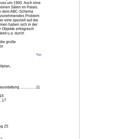
guss um 1900. Auch eine
elnen Sälen im Palais.
nach dem ABC-Schema
nstzunehmendes Problem
er eine speziell auf die
hmen haben sich in der
 Objekte erfolgreich
keit u.a. durch
 die große
or.
Top
llplan,
ttung .................11
.16
..17
ng 25