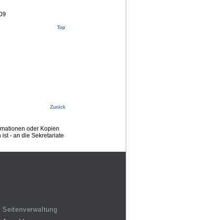
109
Top
Zurück
ormationen oder Kopien
st - an die Sekretariate
Seitenverwaltung