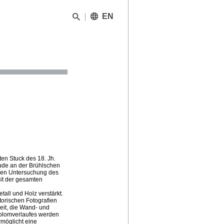
EN
ten Stuck des 18. Jh.
de an der Brühlschen
den Untersuchung des
it der gesamten
all und Holz verstärkt.
storischen Fotografien
eit, die Wand- und
plomverlaufes werden
möglicht eine