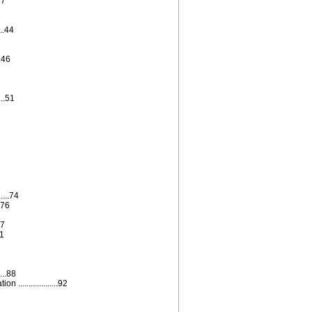
37
...44
 .46
...51
...74
..76
77
81
...88
.................92