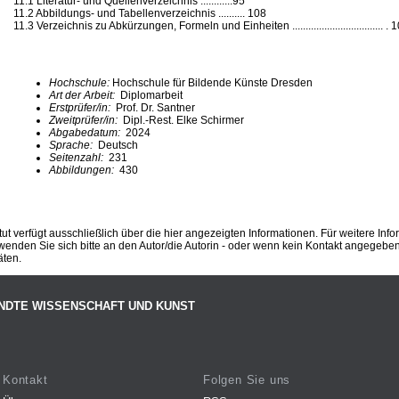
11.1 Literatur- und Quellenverzeichnis ............95
11.2 Abbildungs- und Tabellenverzeichnis .......... 108
11.3 Verzeichnis zu Abkürzungen, Formeln und Einheiten .................................. . 
Hochschule:
Hochschule für Bildende Künste Dresden
Art der Arbeit:
Diplomarbeit
Erstprüfer/in:
Prof. Dr. Santner
Zweitprüfer/in:
Dipl.-Rest. Elke Schirmer
Abgabedatum:
2024
Sprache:
Deutsch
Seitenzahl:
231
Abbildungen:
430
ut verfügt ausschließlich über die hier angezeigten Informationen. Für weitere Inf
enden Sie sich bitte an den Autor/die Autorin - oder wenn kein Kontakt angegeben i
äten.
NDTE WISSENSCHAFT UND KUNST
Kontakt
Folgen Sie uns