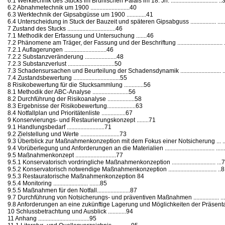
6.1 Werktechnik des Stucks im Brühlschen Palais im 18. Jh. ............................... ..
6.2 Abnahmetechnik um 1900 ..........................40
6.3 Werktechnik der Gipsabgüsse um 1900 .............41
6.4 Unterscheidung in Stuck der Bauzeit und späteren Gipsabguss ................. ....
7 Zustand des Stucks ................................46
7.1 Methodik der Erfassung und Untersuchung .......46
7.2 Phänomene am Träger, der Fassung und der Beschriftung ..............................
7.2.1 Auflagerungen ............................46
7.2.2 Substanzveränderung .....................48
7.2.3 Substanzverlust ...............................50
7.3 Schadensursachen und Beurteilung der Schadensdynamik ........................... .
7.4 Zustandsbewertung ...............................55
8 Risikobewertung für die Stucksammlung .............56
8.1 Methodik der ABC-Analyse ........................56
8.2 Durchführung der Risikoanalyse ..................58
8.3 Ergebnisse der Risikobewertung...................63
8.4 Notfallplan und Prioritätenliste ................67
9 Konservierungs- und Restaurierungskonzept ........71
9.1 Handlungsbedarf .........................71
9.2 Zielstellung und Werte ..........................73
9.3 Überblick zur Maßnahmenkonzeption mit dem Fokus einer Notsicherung ... ...
9.4 Vorüberlegung und Anforderungen an die Materialien ................................. ....
9.5 Maßnahmenkonzept ...........................77
9.5.1 Konservatorisch vordringliche Maßnahmenkonzeption ............................. ...
9.5.2 Konservatorisch notwendige Maßnahmenkonzeption ................................ ..
9.5.3 Restauratorische Maßnahmenkonzeption 84
9.5.4 Monitoring ....................... .......85
9.5.5 Maßnahmen für den Notfall......................87
9.7 Durchführung von Notsicherungs- und präventiven Maßnahmen ................. ...
9.8 Anforderungen an eine zukünftige Lagerung und Möglichkeiten der Präsentation ..
10 Schlussbetrachtung und Ausblick ............94
11 Anhang ..................................95