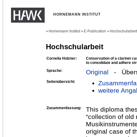
HORNEMANN INSTITUT
Hornemann Institut
E-Publication
Hochschularbei
>
>
>
Hochschularbeit
Cornelia Holzner:
Conservation of a clarinet c
to consolidate and adhere st
Sprache:
Original
- Übers
Seitenübersicht:
Zusammenfa
weitere Anga
Zusammenfassung:
This diploma thes
“collection of ol
Musikinstrumente)
original case of 