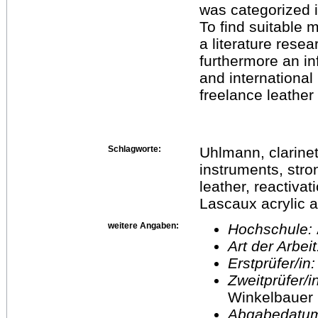
was categorized i
To find suitable m
a literature rese
furthermore an i
and international
freelance leathe
Schlagworte:
Uhlmann, clarinet
instruments, stro
leather, reactivat
Lascaux acrylic 
weitere Angaben:
Hochschule:
Art der Arbei
Erstprüfer/in
Zweitprüfer/
Winkelbauer
Abgabedatu