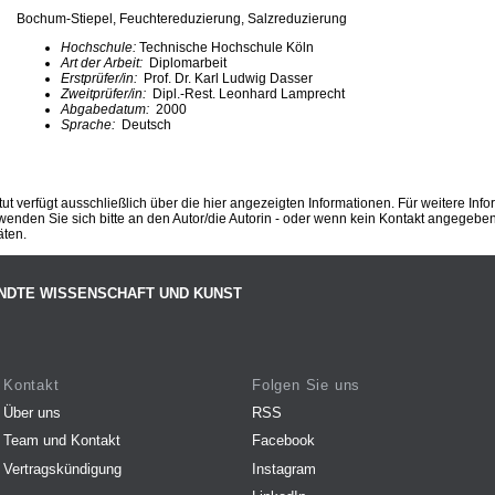
Bochum-Stiepel, Feuchtereduzierung, Salzreduzierung
Hochschule:
Technische Hochschule Köln
Art der Arbeit:
Diplomarbeit
Erstprüfer/in:
Prof. Dr. Karl Ludwig Dasser
Zweitprüfer/in:
Dipl.-Rest. Leonhard Lamprecht
Abgabedatum:
2000
Sprache:
Deutsch
ut verfügt ausschließlich über die hier angezeigten Informationen. Für weitere Inf
enden Sie sich bitte an den Autor/die Autorin - oder wenn kein Kontakt angegeben i
äten.
NDTE WISSENSCHAFT UND KUNST
Kontakt
Folgen Sie uns
Über uns
RSS
Team und Kontakt
Facebook
Vertragskündigung
Instagram