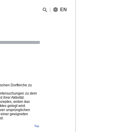
EN
schen Dorfkirche zu
Untersuchungen zu dem
hrer Aktivität.
nzeptes, wobei das
tes gelegt wird.
rer ursprünglichen
 einer geeigneten
st.
Top