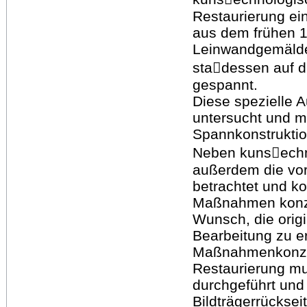
Restaurierung ei
aus dem frühen 1
Leinwandgemälde
sta􀀐dessen auf 
gespannt.
Diese spezielle 
untersucht und mi
Spannkonstruktio
Neben kuns􀀐ech
außerdem die vo
betrachtet und k
Maßnahmen konzip
Wunsch, die orig
Bearbeitung zu er
Maßnahmenkonzep
Restaurierung m
durchgeführt und
Bildträgerrückse