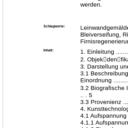
werden.
Schlagworte:
Leinwandgemälde,
Bleiverseifung, R
Firnisregenerier
Inhalt:
1. Einleitung .........
2. Objek􀀭den􀀭fikati
3. Darstellung und 
3.1 Beschreibung
Einordnung ............
3.2 Biografische
.. . 5
3.3 Provenienz .......
4. Kunsttechnologis
4.1 Aufspannung und
4.1.1 Aufspannung ...