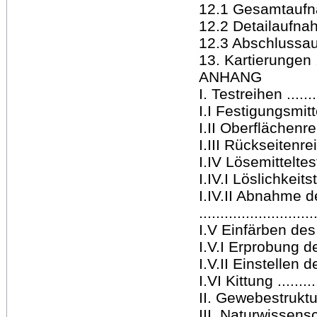
12.1 Gesamtaufnahme
12.2 Detailaufnahmen
12.3 Abschlussaufna
13. Kartierungen ....
ANHANG
I. Testreihen .........
I.I Festigungsmittel .
I.II Oberflächenrein
I.III Rückseitenreini
I.IV Lösemitteltests .
I.IV.I Löslichkeits
I.IV.II Abnahme 
..........................
I.V Einfärben des F
I.V.I Erprobung de
I.V.II Einstellen de
I.VI Kittung ..........
II. Gewebestruktura
III. Naturwissens