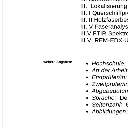
III.I Lokalisieru
III.II Querschliffpro
III.III Holzfaserbes
III.IV Faseranalyse .
III.V FTIR-Spektrosk
III.VI REM-EDX-Unte
weitere Angaben:
Hochschule:
Art der Arbei
Erstprüfer/in
Zweitprüfer/
Abgabedatu
Sprache:
De
Seitenzahl:
Abbildungen