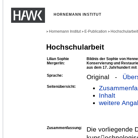
HORNEMANN INSTITUT
Hornemann Institut
E-Publication
Hochschularbei
>
>
>
Hochschularbeit
Lilian Sophie
Bildnis der Sophie von Henn
Mergerlin:
Konservierung und Restauri
aus dem 17. Jahrhundert mit
Sprache:
Original -
Über
Seitenübersicht:
Zusammenfa
Inhalt
weitere Anga
Zusammenfassung:
Die vorliegende 
kuns􀀐echnologis