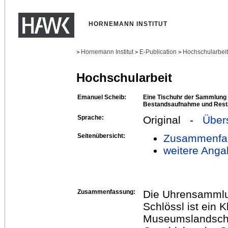
HORNEMANN INSTITUT
Hornemann Institut
E-Publication
Hochschularbei
>
>
>
Hochschularbeit
Emanuel Scheib:
Eine Tischuhr der Sammlung
Bestandsaufnahme und Rest
Sprache:
Original -
Über
Seitenübersicht:
Zusammenfa
weitere Anga
Zusammenfassung:
Die Uhrensammlu
Schlössl ist ein 
Museumslandschaf