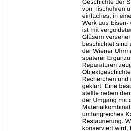
Geschichte der 
von Tischuhren um
einfaches, in ein
Werk aus Eisen-
ist mit vergoldet
Gläsern versehen
beschichtet sind 
der Wiener Uhrma
späterer Ergänzu
Reparaturen zeu
Objektgeschichte
Recherchen und n
geklärt. Eine be
stellte neben de
der Umgang mit d
Materialkombinati
umfangreiches Ko
Restaurierung. W
konserviert wird, 