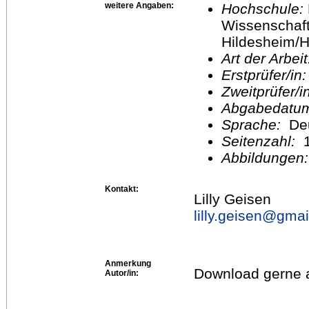
weitere Angaben:
Hochschule:
Wissenschaft
Hildesheim/H
Art der Arbei
Erstprüfer/in
Zweitprüfer/
Abgabedatu
Sprache:
De
Seitenzahl:
1
Abbildungen
Kontakt:
Lilly Geisen
lilly.geisen@
gmai
Anmerkung
Download gerne a
Autor/in: