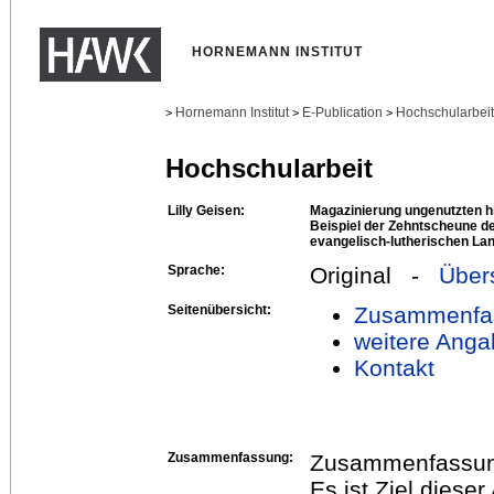
HORNEMANN INSTITUT
Hornemann Institut
E-Publication
Hochschularbei
>
>
>
Hochschularbeit
Lilly Geisen:
Magazinierung ungenutzten hi
Beispiel der Zehntscheune d
evangelisch-lutherischen L
Sprache:
Original -
Über
Seitenübersicht:
Zusammenfa
weitere Anga
Kontakt
Zusammenfassung:
Zusammenfassu
Es ist Ziel dieser