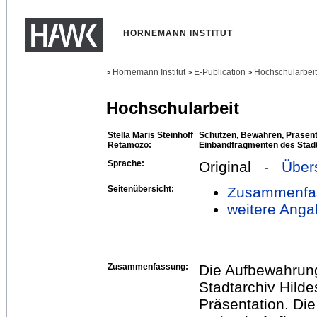
HORNEMANN INSTITUT
Hornemann Institut
E-Publication
Hochschularbei
>
>
>
Hochschularbeit
Stella Maris Steinhoff
Schützen, Bewahren, Präsent
Retamozo:
Einbandfragmenten des Stad
Sprache:
Original -
Über
Seitenübersicht:
Zusammenfa
weitere Anga
Zusammenfassung:
Die Aufbewahrun
Stadtarchiv Hild
Präsentation. Die