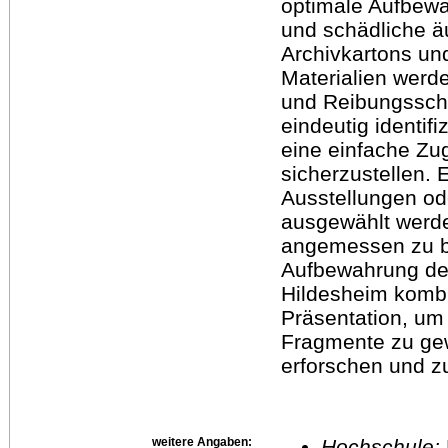
optimale Aufbew
und schädliche ä
Archivkartons und
Materialien wer
und Reibungssch
eindeutig identifi
eine einfache Zu
sicherzustellen.
Ausstellungen od
ausgewählt werde
angemessen zu b
Aufbewahrung de
Hildesheim kombi
Präsentation, um 
Fragmente zu gew
erforschen und z
weitere Angaben:
Hochschule: