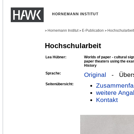
HORNEMANN INSTITUT
Hornemann Institut
E-Publication
Hochschularbei
>
>
>
Hochschularbeit
Lea Hübner:
Worlds of paper - cultural sig
paper theaters using the ex
History
Sprache:
Original
- Übers
Seitenübersicht:
Zusammenfa
weitere Anga
Kontakt