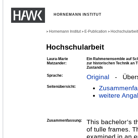
HORNEMANN INSTITUT
Hornemann Institut
E-Publication
Hochschularbei
>
>
>
Hochschularbeit
Laura-Marie
Ein Rahmenensemble auf Sc
Matzander:
zur historischen Technik an 
Zustands
Sprache:
Original
- Übers
Seitenübersicht:
Zusammenfa
weitere Anga
Zusammenfassung:
This bachelor’s t
of tulle frames. T
examined in an e