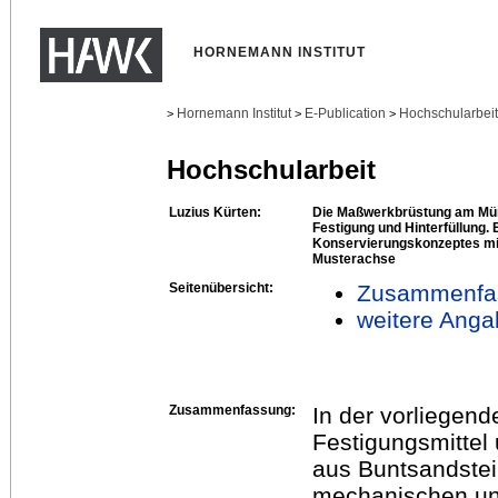
HORNEMANN INSTITUT
Hornemann Institut
E-Publication
Hochschularbei
>
>
>
Hochschularbeit
Luzius Kürten:
Die Maßwerkbrüstung am Müns
Festigung und Hinterfüllung.
Konservierungskonzeptes mi
Musterachse
Seitenübersicht:
Zusammenfa
weitere Anga
Zusammenfassung:
In der vorliegen
Festigungsmittel
aus Buntsandstein
mechanischen und