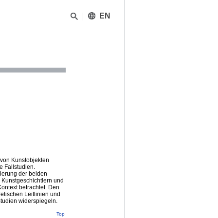
EN
 von Kunstobjekten
 Fallstudien.
rierung der beiden
n Kunstgeschichtlern und
ontext betrachtet. Den
retischen Leitlinien und
tudien widerspiegeln.
Top