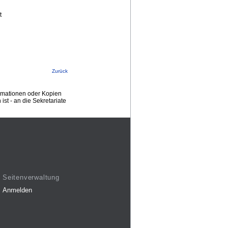
t
Zurück
ormationen oder Kopien
st - an die Sekretariate
Seitenverwaltung
Anmelden