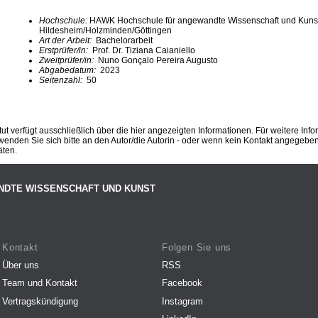
Hochschule:
HAWK Hochschule für angewandte Wissenschaft und Kuns
Hildesheim/Holzminden/Göttingen
Art der Arbeit:
Bachelorarbeit
Erstprüfer/in:
Prof. Dr. Tiziana Caianiello
Zweitprüfer/in:
Nuno Gonçalo Pereira Augusto
Abgabedatum:
2023
Seitenzahl:
50
ut verfügt ausschließlich über die hier angezeigten Informationen. Für weitere Inf
enden Sie sich bitte an den Autor/die Autorin - oder wenn kein Kontakt angegeben i
äten.
NDTE WISSENSCHAFT UND KUNST
Kontakt
Folgen Sie uns
Über uns
RSS
Team und Kontakt
Facebook
Vertragskündigung
Instagram