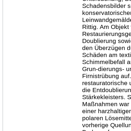
Schadensbilder s
konservatorische
Leinwandgemälde
Rittig. Am Objekt
Restaurierungsge
Doublierung sow
den Überzügen d
Schäden am texti
Schimmelbefall a
Grun-dierungs- un
Firnistrübung auf
restauratorische
die Entdoublieru
Stärkekleisters.
Maßnahmen war d
einer harzhaltige
polaren Lösemitte
vorherige Quellu