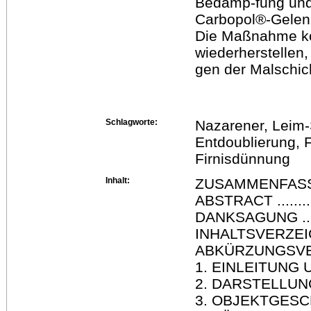
Bedamp-fung und
Carbopol®-Gelen 
Die Maßnahme kon
wiederherstellen
gen der Malschic
Schlagworte:
Nazarener, Leim-
Entdoublierung, F
Firnisdünnung
Inhalt:
ZUSAMMENFASSUNG ..
ABSTRACT .............
DANKSAGUNG .........
INHALTSVERZEICHNIS 
ABKÜRZUNGSVERZEICH
1. EINLEITUNG UN
2. DARSTELLUNG.......
3. OBJEKTGESCHICHTE