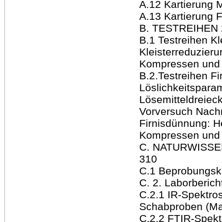
A.12 Kartierung 
A.13 Kartierung 
B. TESTREIHEN 
B.1 Testreihen Kl
Kleisterreduzier
Kompressen und 
B.2.Testreihen F
Löslichkeitspara
Lösemitteldreie
Vorversuch Nach
Firnisdünnung: H
Kompressen und 
C. NATURWISS
310
C.1 Beprobungsk
C. 2. Laborberich
C.2.1 IR-Spektro
Schabproben (Mal
C.2.2 FTIR-Spek