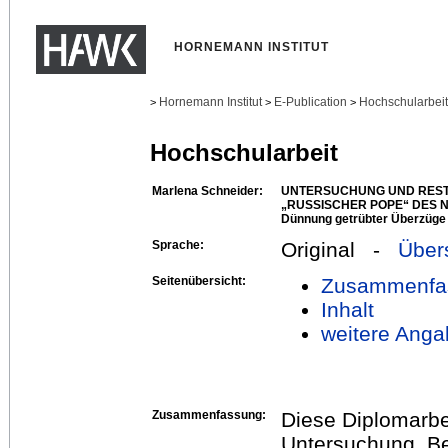
HORNEMANN INSTITUT
Hornemann Institut
E-Publication
Hochschularbei
>
>
>
Hochschularbeit
Marlena Schneider:
UNTERSUCHUNG UND REST
„RUSSISCHER POPE“ DES 
Dünnung getrübter Überzüge a
Sprache:
Original -
Über
Seitenübersicht:
Zusammenfa
Inhalt
weitere Anga
Zusammenfassung:
Diese Diplomarbe
Untersuchung, Be