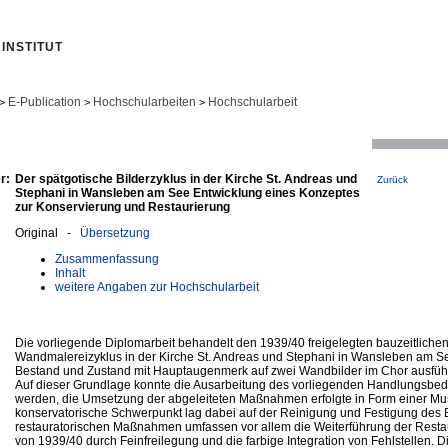
INSTITUT
E-Publication
Hochschularbeiten
Hochschularbeit
>
>
>
r:
Der spätgotische Bilderzyklus in der Kirche St. Andreas und
Zurück
Stephani in Wansleben am See Entwicklung eines Konzeptes
zur Konservierung und Restaurierung
Original -
Übersetzung
Zusammenfassung
Inhalt
weitere Angaben zur Hochschularbeit
Die vorliegende Diplomarbeit behandelt den 1939/40 freigelegten bauzeitliche
Wandmalereizyklus in der Kirche St. Andreas und Stephani in Wansleben am S
Bestand und Zustand mit Hauptaugenmerk auf zwei Wandbilder im Chor ausführ
Auf dieser Grundlage konnte die Ausarbeitung des vorliegenden Handlungsb
werden, die Umsetzung der abgeleiteten Maßnahmen erfolgte in Form einer Mu
konservatorische Schwerpunkt lag dabei auf der Reinigung und Festigung des 
restauratorischen Maßnahmen umfassen vor allem die Weiterführung der Res
von 1939/40 durch Feinfreilegung und die farbige Integration von Fehlstellen. D