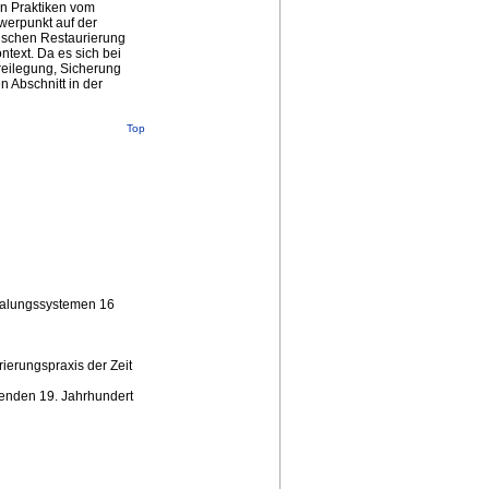
en Praktiken vom
werpunkt auf der
rischen Restaurierung
text. Da es sich bei
reilegung, Sicherung
 Abschnitt in der
Top
malungssystemen 16
erungspraxis der Zeit
enden 19. Jahrhundert