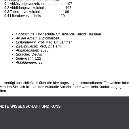
9.1 Abkürzungsverzeichnis ..................... 107
9.2 Abbildungsverzeichnis ..................... 108
9.3 Tabellenverzeichnis ....................... 109
9.4 Literaturverzeichnis ................... 110
Hochschule:
Hochschule für Bildende Künste Dresden
Art der Arbeit:
Diplomarbeit
Erstprüfer/in:
Prof. Mag. Dr. Santner
Zweitprüfer/in:
Prof. Dr. Herm
Abgabedatum:
2023
Sprache:
Deutsch
Seitenzahl:
122
Abbildungen:
33
ut verfügt ausschließlich über die hier angezeigten Informationen. Für weitere Inf
enden Sie sich bitte an den Autor/die Autorin - oder wenn kein Kontakt angegeben i
äten.
NDTE WISSENSCHAFT UND KUNST