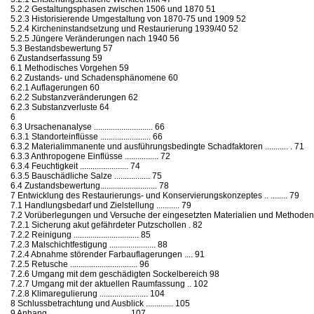
5.2.2 Gestaltungsphasen zwischen 1506 und 1870 51
5.2.3 Historisierende Umgestaltung von 1870-75 und 1909 52
5.2.4 Kircheninstandsetzung und Restaurierung 1939/40 52
5.2.5 Jüngere Veränderungen nach 1940 56
5.3 Bestandsbewertung 57
6 Zustandserfassung 59
6.1 Methodisches Vorgehen 59
6.2 Zustands- und Schadensphänomene 60
6.2.1 Auflagerungen 60
6.2.2 Substanzveränderungen 62
6.2.3 Substanzverluste 64
6
6.3 Ursachenanalyse ............................ 66
6.3.1 Standorteinflüsse ........................ 66
6.3.2 Materialimmanente und ausführungsbedingte Schadfaktoren ........... . 71
6.3.3 Anthropogene Einflüsse ................ 72
6.3.4 Feuchtigkeit ....................... 74
6.3.5 Bauschädliche Salze ................. 75
6.4 Zustandsbewertung........................... 78
7 Entwicklung des Restaurierungs- und Konservierungskonzeptes .. ........ 79
7.1 Handlungsbedarf und Zielstellung ........... 79
7.2 Vorüberlegungen und Versuche der eingesetzten Materialien und Methoden ........
7.2.1 Sicherung akut gefährdeter Putzschollen . 82
7.2.2 Reinigung ............................... 85
7.2.3 Malschichtfestigung ...................... 88
7.2.4 Abnahme störender Farbauflagerungen .... 91
7.2.5 Retusche ................................ 96
7.2.6 Umgang mit dem geschädigten Sockelbereich 98
7.2.7 Umgang mit der aktuellen Raumfassung .. 102
7.2.8 Klimaregulierung ....................... 104
8 Schlussbetrachtung und Ausblick ............. 105
9 Anhang ...................................... 107