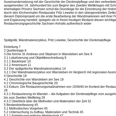
Auseinandersetzung mit der Geschichte der Denkmalpflege und den verbreitet
ausgehenden 19. Jahrhundert bis zum Beginn des Zweiten Weltkrieges mit Sch
ehemaligen Provinz Sachsen schuf die Grundlage für die Einordnung der histo
durch den Kirchenmaler-Restaurator Fritz Leweke in den übergeordneten Zeitkon
diesem Diplomprojekt um die erste Bearbeitung der Wandmalereien seit ihrer F
und Ergänzung handelt, spiegeln sie in ihrem heutigen Bestand diesen wichtigen
Restaurierungsgeschichte Sachsen-Anhalts authentisch wider
Spätgotik, Wandmalereizyklus, Fritz Leweke, Geschichte der Denkmalpflege
Einleitung 7
2 Quellenlage 8
3 Die Kirche St. Andreas und Stephani in Wansleben am See 9
3.1 Lokalisierung und Objektbeschreibung 9
3.1.1 Baukörper 10
3.1.2 Innenraum 11
3.2 Der spätgotische Wandmalereizyklus 14
3.2.1 Der Wandmalereizyklus von Wansleben im Vergleich mit regionalen Aus
4 Geschichte 18
4.1 Geschichte von Wansleben am See 18
4.2 Chronologische Baugeschichte 20
4.3 Exkurs: Die Restaurierungsmaßnahmen von 1939/40 im Kontext der Restauri
28
4.3.1 Restaurierung im Wandel – die Aufgaben der Denkmalpflege vom ausgeh
bis zum Zweiten Weltkrieg 29
4.3.2 Überblick über die Methoden und Materialien der Zeit 32
5 Bestandserfassung 45
5.1 Methodisches Vorgehen 45
5.2 Untersuchung zu Aufbau, Materialien und Technik 45
5.2.1 Entstehungszeitliche Werktechnik 47