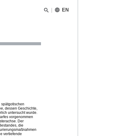
EN
n spätgotischen
ee, dessen Geschichte,
lich untersucht wurde.
edarfes vorgenommen
sterachse. Der
Bestandes, die
taurierungsmaßnahmen
ie vertiefende