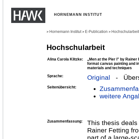
HORNEMANN INSTITUT
Hornemann Institut
E-Publication
Hochschularbei
>
>
>
Hochschularbeit
Alina Carola Klitzke:
„Men at the Pier I" by Rainer 
format canvas painting and int
materials and techniques
Sprache:
Original
- Übers
Seitenübersicht:
Zusammenfa
weitere Anga
Zusammenfassung:
This thesis deals 
Rainer Fetting fr
part of a large-sc