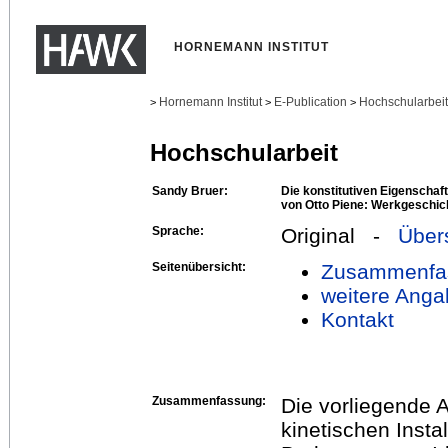
HORNEMANN INSTITUT
Hornemann Institut
E-Publication
Hochschularbei
>
>
>
Hochschularbeit
Sandy Bruer:
Die konstitutiven Eigenschaft
von Otto Piene: Werkgeschich
Sprache:
Original -
Über
Seitenübersicht:
Zusammenfa
weitere Anga
Kontakt
Zusammenfassung:
Die vorliegende A
kinetischen Insta