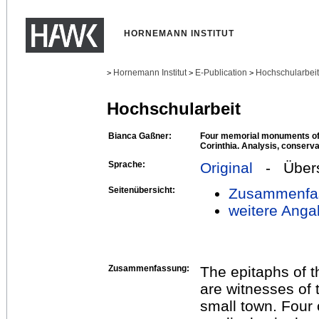
HORNEMANN INSTITUT
Hornemann Institut
E-Publication
Hochschularbei
>
>
>
Hochschularbeit
Bianca Gaßner:
Four memorial monuments of 
Corinthia. Analysis, conserva
Sprache:
Original
- Übers
Seitenübersicht:
Zusammenfa
weitere Anga
Zusammenfassung:
The epitaphs of t
are witnesses of t
small town. Four