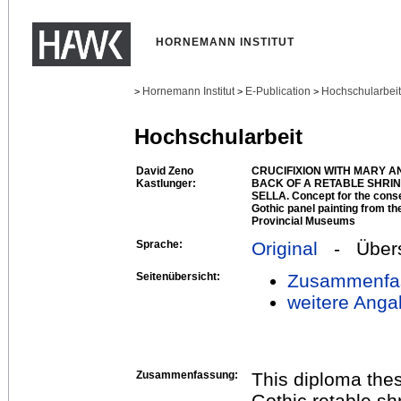
HORNEMANN INSTITUT
Hornemann Institut
E-Publication
Hochschularbei
>
>
>
Hochschularbeit
David Zeno
CRUCIFIXION WITH MARY AN
Kastlunger:
BACK OF A RETABLE SHRIN
SELLA. Concept for the conser
Gothic panel painting from the
Provincial Museums
Sprache:
Original
- Übers
Seitenübersicht:
Zusammenfa
weitere Anga
Zusammenfassung:
This diploma thes
Gothic retable shr