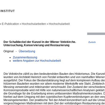
INSTITUT
E-Publication
Hochschularbeiten
Hochschularbeit
>
>
>
Der Schalldeckel der Kanzel in der Wiener Votivkirche.
Zurück
Untersuchung, Konservierung und Restaurierung
Original -
Übersetzung
Zusammenfassung
weitere Angaben zur Hochschularbeit
Die Votivkirche zählt zu den bedeutendsten Bauten des Historismus. Die Kanzel
wurden von Architekt Heinrich von Ferstel entworfen und von namhaften Wien
ausgeführt. Der Fokus der Bestandsklärung liegt auf dem komplexen Aufbau de
hölzernen Bauteilen wurden vor allem moderne Werkstoffe wie Stahl, Zinkblech
Messing verwendet und miteinander verschraubt. Der Zustand der verschiedene
Korrosionsprodukte wird mit Hilfe von naturwissenschaftlichen Analysen geklärt
die Grundlage für die Erarbeitung eines umfassenden Maßnahmenkonzeptes. D
hierbei auf dem Umgang mit den cyanidischen Kupferverbindungen an den ver
Messingelementen. Der praktische Teil der Arbeit konzentriert sich auf die Ums
vorgeschlagenen Maßnahmen mit dem Ziel der vollständigen Restaurierung des