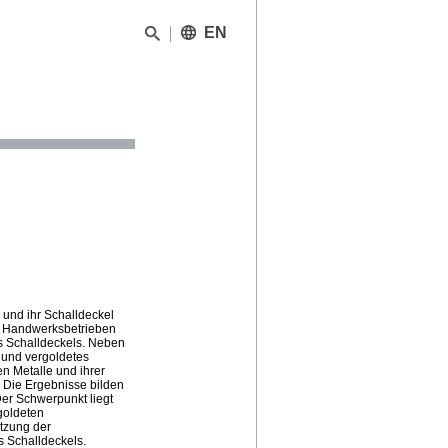
EN
 und ihr Schalldeckel
er Handwerksbetrieben
s Schalldeckels. Neben
 und vergoldetes
n Metalle und ihrer
. Die Ergebnisse bilden
er Schwerpunkt liegt
goldeten
etzung der
 Schalldeckels.