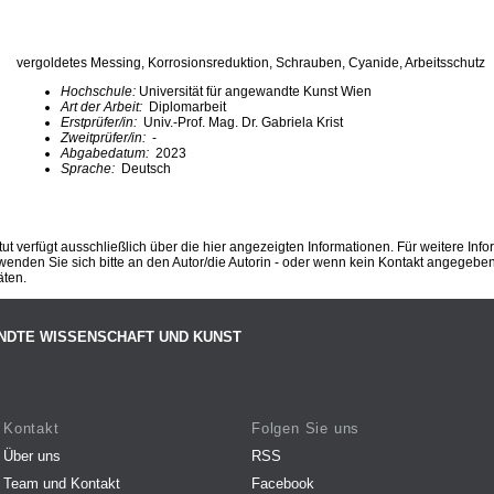
vergoldetes Messing, Korrosionsreduktion, Schrauben, Cyanide, Arbeitsschutz
Hochschule:
Universität für angewandte Kunst Wien
Art der Arbeit:
Diplomarbeit
Erstprüfer/in:
Univ.-Prof. Mag. Dr. Gabriela Krist
Zweitprüfer/in:
-
Abgabedatum:
2023
Sprache:
Deutsch
ut verfügt ausschließlich über die hier angezeigten Informationen. Für weitere Inf
enden Sie sich bitte an den Autor/die Autorin - oder wenn kein Kontakt angegeben i
äten.
NDTE WISSENSCHAFT UND KUNST
Kontakt
Folgen Sie uns
Über uns
RSS
Team und Kontakt
Facebook