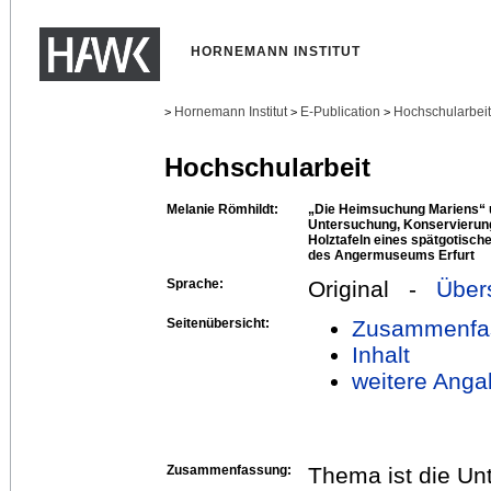
HORNEMANN INSTITUT
Hornemann Institut
E-Publication
Hochschularbei
>
>
>
Hochschularbeit
Melanie Römhildt:
„Die Heimsuchung Mariens“ u
Untersuchung, Konservierung
Holztafeln eines spätgotisc
des Angermuseums Erfurt
Sprache:
Original -
Über
Seitenübersicht:
Zusammenfa
Inhalt
weitere Anga
Zusammenfassung:
Thema ist die Un