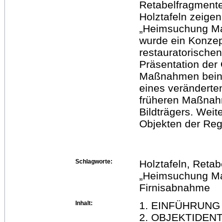
Retabelfragment
Holztafeln zeigen
„Heimsuchung Mar
wurde ein Konzep
restauratorische
Präsentation der 
Maßnahmen beinh
eines veränderte
früheren Maßnah
Bildträgers. Weit
Objekten der Regi
Schlagworte:
Holztafeln, Reta
„Heimsuchung Mar
Firnisabnahme
Inhalt:
1. EINFÜHRUNG
2. OBJEKTIDENT