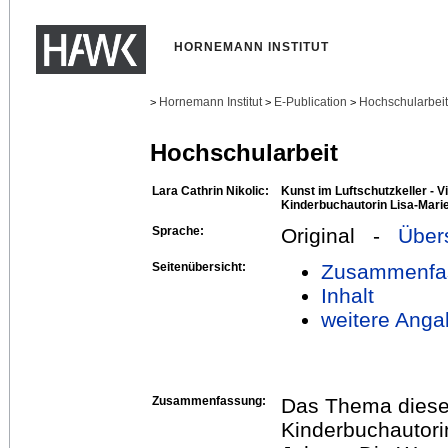
HORNEMANN INSTITUT
Hornemann Institut
E-Publication
Hochschularbei
>
>
>
Hochschularbeit
Lara Cathrin Nikolic:
Kunst im Luftschutzkeller - 
Kinderbuchautorin Lisa-Mari
Sprache:
Original -
Über
Seitenübersicht:
Zusammenfa
Inhalt
weitere Anga
Zusammenfassung:
Das Thema dieser
Kinderbuchautori