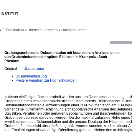
INSTITUT
E-Publication
Hochschularbeiten
Hochschularbeit
>
>
>
Grabungstechnische Dokumentation mit botanischen Analysen
Zurück
von Grubenbefunden der späten Eisenzeit in Krampnitz, Stadt
Potsdam
Original -
Übersetzung
Zusammenfassung
weitere Angaben zur Hochschularbeit
In dieser vielfältigen Bachelorarbeit werden aus den Daten einer archäologi-
Grubenbefunden des ersten vorchristlichen Jahrhunderts, Rückschlüsse in Bez
Dokumentationsstrategie, Abweichungen einer 2D-Dokumentation am 3D-Objekt
vorhandene Hüttenlehm- schicht und archäobotanische Analysen des Befundes b
Statistiken, Vergleichen oder genauen Beobachtungen und Beschreibungen, k
Grabungsergebnisse dargelegt werden. Da die maximal zulässige Höhe eines 
zweidimensionalen Dokumentation und die genaue Deutung der Hüttenlehmsch
Grubenbefundes, nicht abschließend geklärt werden konnten, sind mit dieser Ar
und Empfehlungen als vorläufige Orientierung geboten. Neben den archäologi