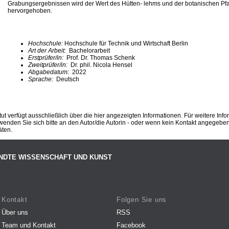
Grabungsergebnissen wird der Wert des Hütten- lehms und der botanischen P
hervorgehoben.
Hochschule:
Hochschule für Technik und Wirtschaft Berlin
Art der Arbeit:
Bachelorarbeit
Erstprüfer/in:
Prof. Dr. Thomas Schenk
Zweitprüfer/in:
Dr. phil. Nicola Hensel
Abgabedatum:
2022
Sprache:
Deutsch
ut verfügt ausschließlich über die hier angezeigten Informationen. Für weitere Inf
enden Sie sich bitte an den Autor/die Autorin - oder wenn kein Kontakt angegeben i
äten.
NDTE WISSENSCHAFT UND KUNST
Kontakt
Folgen Sie uns
Über uns
RSS
Team und Kontakt
Facebook