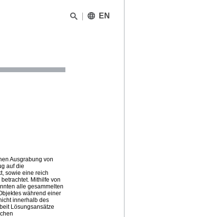
EN
 schen Ausgrabung von
ug auf die
, sowie eine reich
etrachtet. Mithilfe von
onnten alle gesammelten
Objektes während einer
icht innerhalb des
beit Lösungsansätze
schen