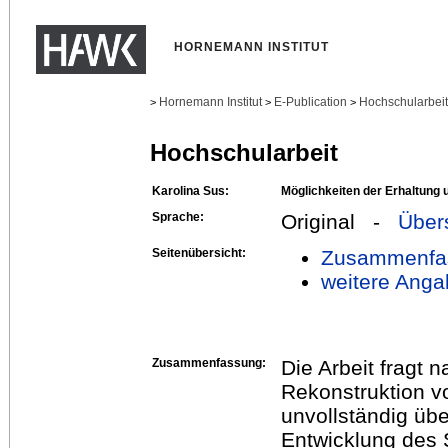
HORNEMANN INSTITUT
Hornemann Institut
E-Publication
Hochschularbei
>
>
>
Hochschularbeit
Karolina Sus:
Möglichkeiten der Erhaltung 
Sprache:
Original -
Über
Seitenübersicht:
Zusammenfa
weitere Anga
Zusammenfassung:
Die Arbeit fragt n
Rekonstruktion v
unvollständig übe
Entwicklung des 