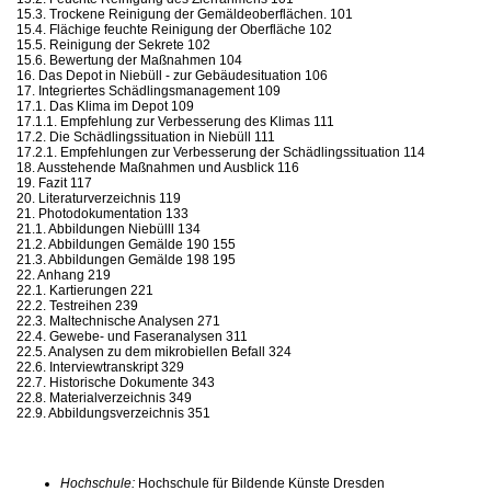
15.3. Trockene Reinigung der Gemäldeoberflächen. 101
15.4. Flächige feuchte Reinigung der Oberfläche 102
15.5. Reinigung der Sekrete 102
15.6. Bewertung der Maßnahmen 104
16. Das Depot in Niebüll - zur Gebäudesituation 106
17. Integriertes Schädlingsmanagement 109
17.1. Das Klima im Depot 109
17.1.1. Empfehlung zur Verbesserung des Klimas 111
17.2. Die Schädlingssituation in Niebüll 111
17.2.1. Empfehlungen zur Verbesserung der Schädlingssituation 114
18. Ausstehende Maßnahmen und Ausblick 116
19. Fazit 117
20. Literaturverzeichnis 119
21. Photodokumentation 133
21.1. Abbildungen Niebülll 134
21.2. Abbildungen Gemälde 190 155
21.3. Abbildungen Gemälde 198 195
22. Anhang 219
22.1. Kartierungen 221
22.2. Testreihen 239
22.3. Maltechnische Analysen 271
22.4. Gewebe- und Faseranalysen 311
22.5. Analysen zu dem mikrobiellen Befall 324
22.6. Interviewtranskript 329
22.7. Historische Dokumente 343
22.8. Materialverzeichnis 349
22.9. Abbildungsverzeichnis 351
Hochschule:
Hochschule für Bildende Künste Dresden