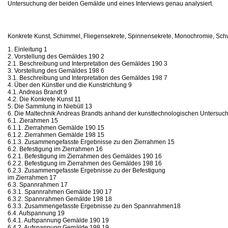
Untersuchung der beiden Gemälde und eines Interviews genau analysiert.
Konkrete Kunst, Schimmel, Fliegensekrete, Spinnensekrete, Monochromie, Sch
1. Einleitung 1
2. Vorstellung des Gemäldes 190 2
2.1. Beschreibung und Interpretation des Gemäldes 190 3
3. Vorstellung des Gemäldes 198 6
3.1. Beschreibung und Interpretation des Gemäldes 198 7
4. Über den Künstler und die Kunstrichtung 9
4.1. Andreas Brandt 9
4.2. Die Konkrete Kunst 11
5. Die Sammlung in Niebüll 13
6. Die Maltechnik Andreas Brandts anhand der kunsttechnologischen Untersuc
6.1. Zierahmen 15
6.1.1. Zierrahmen Gemälde 190 15
6.1.2. Zierrahmen Gemälde 198 15
6.1.3. Zusammengefasste Ergebnisse zu den Zierrahmen 15
6.2. Befestigung im Zierrahmen 16
6.2.1. Befestigung im Zierrahmen des Gemäldes 190 16
6.2.2. Befestigung im Zierrahmen des Gemäldes 198 16
6.2.3. Zusammengefasste Ergebnisse zu der Befestigung
im Zierrahmen 17
6.3. Spannrahmen 17
6.3.1. Spannrahmen Gemälde 190 17
6.3.2. Spannrahmen Gemälde 198 18
6.3.3. Zusammengefasste Ergebnisse zu den Spannrahmen18
6.4. Aufspannung 19
6.4.1. Aufspannung Gemälde 190 19
6.4.2. Aufspannung Gemälde 198 19