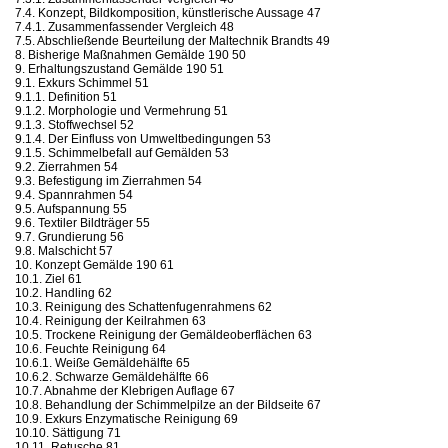
7.4. Konzept, Bildkomposition, künstlerische Aussage 47
7.4.1. Zusammenfassender Vergleich 48
7.5. Abschließende Beurteilung der Maltechnik Brandts 49
8. Bisherige Maßnahmen Gemälde 190 50
9. Erhaltungszustand Gemälde 190 51
9.1. Exkurs Schimmel 51
9.1.1. Definition 51
9.1.2. Morphologie und Vermehrung 51
9.1.3. Stoffwechsel 52
9.1.4. Der Einfluss von Umweltbedingungen 53
9.1.5. Schimmelbefall auf Gemälden 53
9.2. Zierrahmen 54
9.3. Befestigung im Zierrahmen 54
9.4. Spannrahmen 54
9.5. Aufspannung 55
9.6. Textiler Bildträger 55
9.7. Grundierung 56
9.8. Malschicht 57
10. Konzept Gemälde 190 61
10.1. Ziel 61
10.2. Handling 62
10.3. Reinigung des Schattenfugenrahmens 62
10.4. Reinigung der Keilrahmen 63
10.5. Trockene Reinigung der Gemäldeoberflächen 63
10.6. Feuchte Reinigung 64
10.6.1. Weiße Gemäldehälfte 65
10.6.2. Schwarze Gemäldehälfte 66
10.7. Abnahme der Klebrigen Auflage 67
10.8. Behandlung der Schimmelpilze an der Bildseite 67
10.9. Exkurs Enzymatische Reinigung 69
10.10. Sättigung 71
10.11. Retusche 81