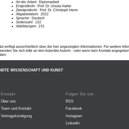
Art der Arbeit:
Diplomarbeit
Erstprüfer/in:
Prof. Dr. Ursula Haller
Zweitprüfer/in:
Prof. Dr. Christoph Herm
Abgabedatum:
2022
Sprache:
Deutsch
Seitenzahl:
132
Abbildungen:
231
ut verfügt ausschließlich über die hier angezeigten Informationen. Für weitere Inf
enden Sie sich bitte an den Autor/die Autorin - oder wenn kein Kontakt angegeben i
äten.
NDTE WISSENSCHAFT UND KUNST
Kontakt
Folgen Sie uns
Über uns
RSS
Team und Kontakt
Facebook
Vertragskündigung
Instagram
LinkedIn