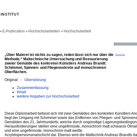
INSTITUT
E-Publication
Hochschularbeiten
Hochschularbeit
>
>
>
„Über Malerei ist nichts zu sagen, reden lässt sich nur über die
Zurück
Methode.“ Maltechnische Untersuchung und Restaurierung
zweier Gemälde des konkreten Künstlers Andreas Brandt:
Schimmel, Spinnen- und Fliegensekrete auf monochromen
Oberflächen.
Original -
Übersetzung
Zusammenfassung
Inhalt
weitere Angaben zur Hochschularbeit
Diese Diplomarbeit befasst sich mit zwei Gemäldes des konkreten Künstlers An
liegt der Umgang mit Schimmel sowie das Entfernen von Fliegen- und Spinnens
Gemälden des 21. Jahrhunderts, welche durch ungünstige Lagerungsbedingun
Herausforderungen stellen eine ungefirnisste, monochrom matt schwarze Ölmal
und eine ungefirnisste, monochrom matt weiße
Acryldispersionsmalschicht dar. Ebenso wird die Maltechnik Andreas Brandts da