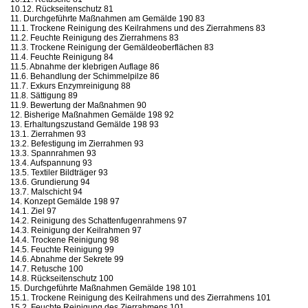
10.12. Rückseitenschutz 81
11. Durchgeführte Maßnahmen am Gemälde 190 83
11.1. Trockene Reinigung des Keilrahmens und des Zierrahmens 83
11.2. Feuchte Reinigung des Zierrahmens 83
11.3. Trockene Reinigung der Gemäldeoberflächen 83
11.4. Feuchte Reinigung 84
11.5. Abnahme der klebrigen Auflage 86
11.6. Behandlung der Schimmelpilze 86
11.7. Exkurs Enzymreinigung 88
11.8. Sättigung 89
11.9. Bewertung der Maßnahmen 90
12. Bisherige Maßnahmen Gemälde 198 92
13. Erhaltungszustand Gemälde 198 93
13.1. Zierrahmen 93
13.2. Befestigung im Zierrahmen 93
13.3. Spannrahmen 93
13.4. Aufspannung 93
13.5. Textiler Bildträger 93
13.6. Grundierung 94
13.7. Malschicht 94
14. Konzept Gemälde 198 97
14.1. Ziel 97
14.2. Reinigung des Schattenfugenrahmens 97
14.3. Reinigung der Keilrahmen 97
14.4. Trockene Reinigung 98
14.5. Feuchte Reinigung 99
14.6. Abnahme der Sekrete 99
14.7. Retusche 100
14.8. Rückseitenschutz 100
15. Durchgeführte Maßnahmen Gemälde 198 101
15.1. Trockene Reinigung des Keilrahmens und des Zierrahmens 101
15.2. Feuchte Reinigung des Zierrahmens 101