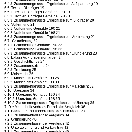
6.4.3. Zusammengefasste Ergebnisse zur Aufspannung 19
6.5. Textiler Bildträger 19
6.5.1. Textiler Bildträger Gemälde 190 19
6.5.2. Textiler Bildträger Gemälde 198 20
6.5.3. Zusammengefasste Ergebnisse zum Bildträger 20
6.6. Vorleimung 21
6.6.1. Vorleimung Gemälde 190 21
6.6.2. Vorleimung Gemälde 198 21
6.6.3. Zusammengefasste Ergebnisse zur Vorleimung 21
6.7 . Grundierung 22
6.7.1. Grundierung Gemälde 190 22
6.7.2. Grundierung Gemälde 198 22
6.7.3. Zusammengefasste Ergebnisse zur Grundierung 23
6.8. Exkurs Acryldispersionfarben 24
6.8.1. Geschichtliches 24
6.8.2. Zusammensetzung 24
6.8.3. Trocknung 25
6.9. Malschicht 26
6.9.1. Malschicht Gemälde 190 26
6.9.2. Malschicht Gemälde 198 30
6.9.3. Zusammengefasste Ergebnisse zur Malschicht 32
6.10. Überzüge 34
6.10.1. Überzüge Gemälde 190 34
6.10.2. Überzüge Gemälde 198 35
6.10.3. Zusammengefasste Ergebnisse zum Überzug 35
7. Die Maltechnik Andreas Brandts im Vergleich 36
7.1. Bildträger und Vorbereitung des Bildträgers 37
7.1.1. Zusammenfassender Vergleich 39
7.2. Grundierung 40
7.2.1. Zusammenfassender Vergleich 42
7.3. Unterzeichnung und Farbauftrag 42
7.3.1. Zusammenfassender Vergleich 46