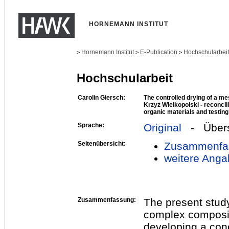
HORNEMANN INSTITUT
Hornemann Institut
E-Publication
Hochschularbei
>
>
>
Hochschularbeit
Carolin Giersch:
The controlled drying of a me
Krzyż Wielkopolski - reconcil
organic materials and testing
Sprache:
Original
- Übers
Seitenübersicht:
Zusammenfa
weitere Anga
Zusammenfassung:
The present study
complex composit
developing a conc