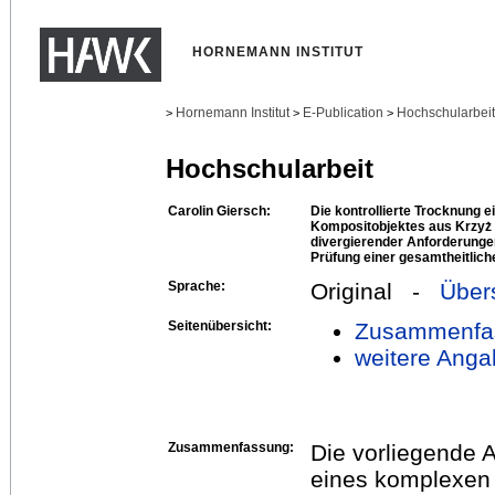
HORNEMANN INSTITUT
Hornemann Institut
E-Publication
Hochschularbei
>
>
>
Hochschularbeit
Carolin Giersch:
Die kontrollierte Trocknung 
Kompositobjektes aus Krzyż W
divergierender Anforderungen
Prüfung einer gesamtheitlic
Sprache:
Original -
Über
Seitenübersicht:
Zusammenfa
weitere Anga
Zusammenfassung:
Die vorliegende A
eines komplexen