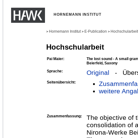
HORNEMANN INSTITUT
Hornemann Institut
E-Publication
Hochschularbei
>
>
>
Hochschularbeit
Pai Maier:
The lost sound - A small gr
Beierfeld, Saxony
Sprache:
Original
- Übers
Seitenübersicht:
Zusammenfa
weitere Anga
Zusammenfassung:
The objective of t
consolidation of
Nirona-Werke Bei