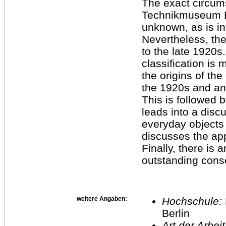
The exact circums
Technikmuseum Be
unknown, as is i
Nevertheless, th
to the late 1920s. 
classification is 
the origins of th
the 1920s and an
This is followed 
leads into a disc
everyday objects 
discusses the ap
Finally, there is a
outstanding cons
weitere Angaben:
Hochschule:
Berlin
Art der Arbei