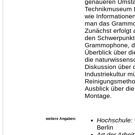
genaueren Umstä
Technikmuseum Be
wie Informatione
man das Grammop
Zunächst erfolgt 
den Schwerpunkt
Grammophone, de
Überblick über d
die naturwissensc
Diskussion über 
Industriekultur 
Reinigungsmethode
Ausblick über di
Montage.
weitere Angaben:
Hochschule:
Berlin
Art der Arbei