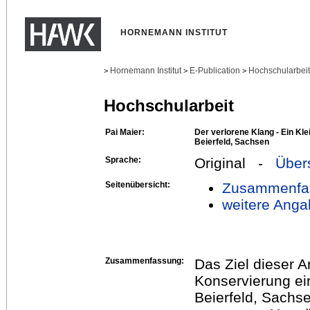
HORNEMANN INSTITUT
Hornemann Institut
E-Publication
Hochschularbei
>
>
>
Hochschularbeit
Pai Maier:
Der verlorene Klang - Ein K
Beierfeld, Sachsen
Sprache:
Original -
Über
Seitenübersicht:
Zusammenfa
weitere Anga
Zusammenfassung:
Das Ziel dieser A
Konservierung e
Beierfeld, Sachs