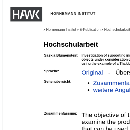
HORNEMANN INSTITUT
Hornemann Institut
E-Publication
Hochschularbei
>
>
>
Hochschularbeit
Saskia Blumenstein:
Investigation of supporting i
objects under consideration o
using the example of a Thaldo
Sprache:
Original
- Übers
Seitenübersicht:
Zusammenfa
weitere Anga
Zusammenfassung:
The objective of t
examine the produ
that can be used 