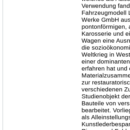
Verwendung fand.
Fahrzeugmodell L
Werke GmbH aus 
pontonförmigen, 
Karosserie und ei
Wagen eine Ausn
die sozioökonomi
Weltkrieg in Wes
einer dominanten
erfahren hat und
Materialzusammen
zur restauratoris
verschiedenen Zu
Studienobjekt de
Bauteile von ver
bearbeitet. Vorli
als Alleinstellun
Kunstlederbespa