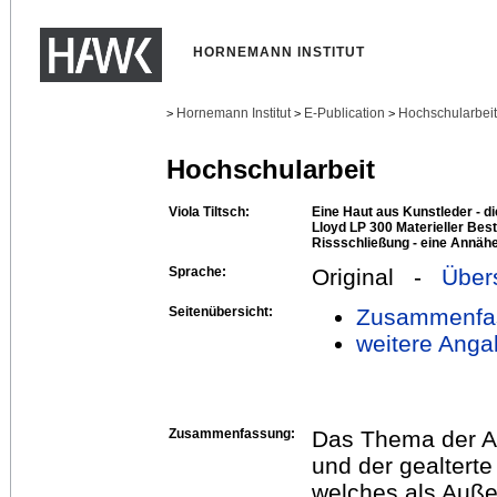
HORNEMANN INSTITUT
Hornemann Institut
E-Publication
Hochschularbei
>
>
>
Hochschularbeit
Viola Tiltsch:
Eine Haut aus Kunstleder -
Lloyd LP 300 Materieller Bes
Rissschließung - eine Annäh
Sprache:
Original -
Über
Seitenübersicht:
Zusammenfa
weitere Anga
Zusammenfassung:
Das Thema der Ar
und der gealtert
welches als Au