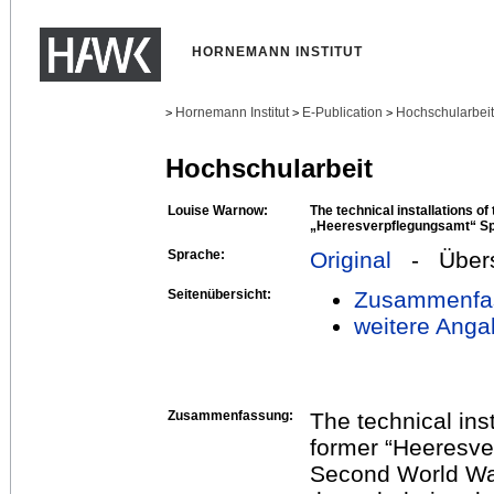
HORNEMANN INSTITUT
Hornemann Institut
E-Publication
Hochschularbei
>
>
>
Hochschularbeit
Louise Warnow:
The technical installations of
„Heeresverpflegungsamt“ Spa
Sprache:
Original
- Übers
Seitenübersicht:
Zusammenfa
weitere Anga
Zusammenfassung:
The technical inst
former “Heeresve
Second World Wa