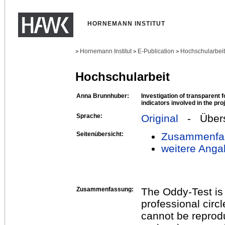
HORNEMANN INSTITUT
Hornemann Institut
E-Publication
Hochschularbei
>
>
>
Hochschularbeit
Anna Brunnhuber:
Investigation of transparent f
indicators involved in the pr
Sprache:
Original
- Übers
Seitenübersicht:
Zusammenfa
weitere Anga
Zusammenfassung:
The Oddy-Test is 
professional circl
cannot be repro