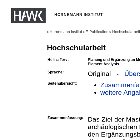
HORNEMANN INSTITUT
Hornemann Institut
E-Publication
Hochschularbei
>
>
>
Hochschularbeit
Helina Torv:
Planung und Ergänzung an Met
Element Analysis
Sprache:
Original -
Über
Seitenübersicht:
Zusammenfa
weitere Anga
Zusammenfassung:
Das Ziel der Mast
archäologischen 
den Ergänzungsb