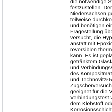
die notwendige S
festzustellen. De
Niedersachsen g
teilweise durchk
und benötigen ei
Fragestellung üb
versucht, die Hy
anstatt mit Epox
reversiblen ther
kann. Es ist gepl
getränktem Glasf
und Verbindungsst
des Kompositmat
und Technovit® 5
Zugscherversuch 
geeignet für die
Verbindungstest 
dem Klebstoff od
Korrosionsschich