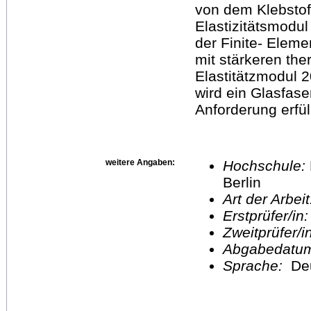
von dem Klebstof
Elastizitätsmodu
der Finite- Elem
mit stärkeren th
Elastitätzmodul 
wird ein Glasfas
Anforderung erfül
weitere Angaben:
Hochschule:
Berlin
Art der Arbei
Erstprüfer/in
Zweitprüfer/
Abgabedatu
Sprache:
De