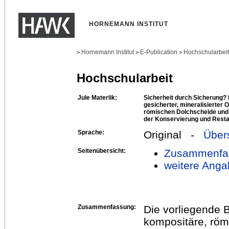
HORNEMANN INSTITUT
Hornemann Institut
E-Publication
Hochschularbei
>
>
>
Hochschularbeit
Jule Materlik:
Sicherheit durch Sicherung? 
gesicherter, mineralisierter 
römischen Dolchscheide und
der Konservierung und Resta
Sprache:
Original -
Über
Seitenübersicht:
Zusammenfa
weitere Anga
Zusammenfassung:
Die vorliegende 
kompositäre, ro