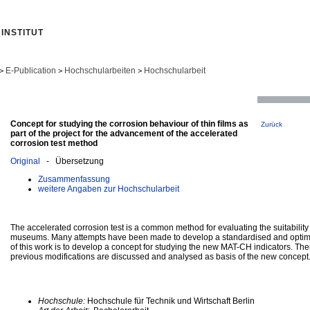
INSTITUT
E-Publication
Hochschularbeiten
Hochschularbeit
>
>
>
Concept for studying the corrosion behaviour of thin films as
Zurück
part of the project for the advancement of the accelerated
corrosion test method
Original
- Übersetzung
Zusammenfassung
weitere Angaben zur Hochschularbeit
The accelerated corrosion test is a common method for evaluating the suitability
museums. Many attempts have been made to develop a standardised and optimi
of this work is to develop a concept for studying the new MAT-CH indicators. The
previous modifications are discussed and analysed as basis of the new concept
Hochschule:
Hochschule für Technik und Wirtschaft Berlin