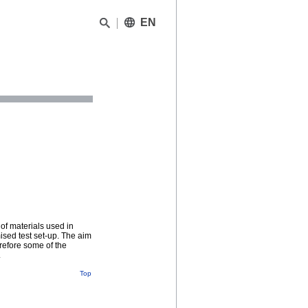
EN
 of materials used in
sed test set-up. The aim
refore some of the
.
Top