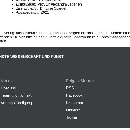
Art der Arbeit:
Bachelorarbeit
Erstprüfer/in:
Prof. Dr. Alexandra Jeberien
Zweitprüfer/in:
Dr. Elise Spiegel
Abgabedatum:
2021
ut verfügt ausschließlich über die hier angezeigten Informationen. Für weitere Inf
enden Sie sich bitte an den Autor/die Autorin - oder wenn kein Kontakt angegeben i
äten.
NDTE WISSENSCHAFT UND KUNST
Kontakt
Folgen Sie uns
Über uns
RSS
Team und Kontakt
Facebook
Vertragskündigung
Instagram
LinkedIn
Twitter