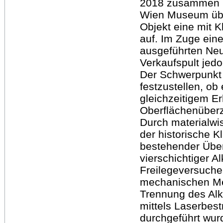
2018 zusammen m
Wien Museum übe
Objekt eine mit K
auf. Im Zuge ein
ausgeführten Neu
Verkaufspult jedo
Der Schwerpunkt d
festzustellen, o
gleichzeitigem Er
Oberflächenüberz
Durch materialwi
der historische K
bestehender Über
vierschichtiger A
Freilegeversuche
mechanischen Met
Trennung des Al
mittels Laserbest
durchgeführt wurd