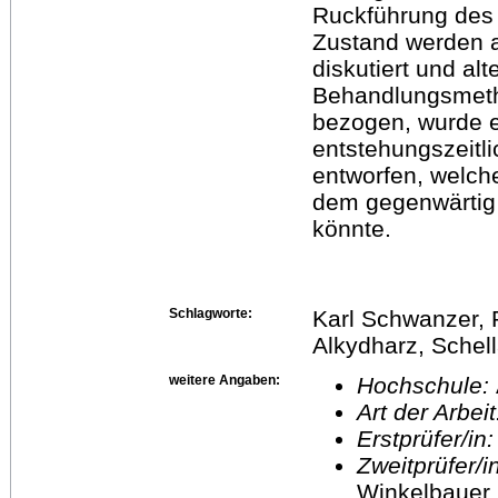
Ruckführung des 
Zustand werden a
diskutiert und alt
Behandlungsmetho
bezogen, wurde e
entstehungszeitl
entworfen, welc
dem gegenwärtig 
könnte.
Schlagworte:
Karl Schwanzer, 
Alkydharz, Schel
weitere Angaben:
Hochschule:
Art der Arbei
Erstprüfer/in
Zweitprüfer/
Winkelbauer