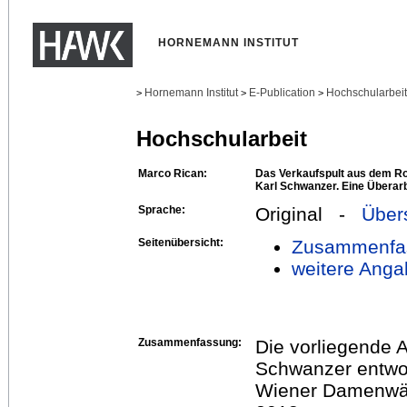
HORNEMANN INSTITUT
Hornemann Institut
E-Publication
Hochschularbei
>
>
>
Hochschularbeit
Marco Rican:
Das Verkaufspult aus dem Ro
Karl Schwanzer. Eine Überarb
Sprache:
Original -
Über
Seitenübersicht:
Zusammenfa
weitere Anga
Zusammenfassung:
Die vorliegende A
Schwanzer entwo
Wiener Damenwäs