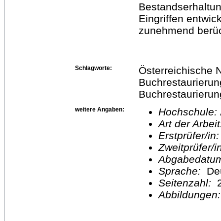
Bestandserhaltun
Eingriffen entwic
zunehmend berück
Schlagworte:
Österreichische N
Buchrestaurierung
Buchrestaurierun
weitere Angaben:
Hochschule:
Art der Arbei
Erstprüfer/in
Zweitprüfer/
Abgabedatu
Sprache:
De
Seitenzahl:
2
Abbildungen