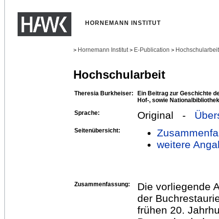
HORNEMANN INSTITUT
Hornemann Institut
E-Publication
Hochschularbei
>
>
>
Hochschularbeit
Theresia Burkheiser:
Ein Beitrag zur Geschichte de
Hof-, sowie Nationalbibliothe
Sprache:
Original -
Über
Seitenübersicht:
Zusammenfa
weitere Anga
Zusammenfassung:
Die vorliegende A
der Buchrestaurie
frühen 20. Jahrhu